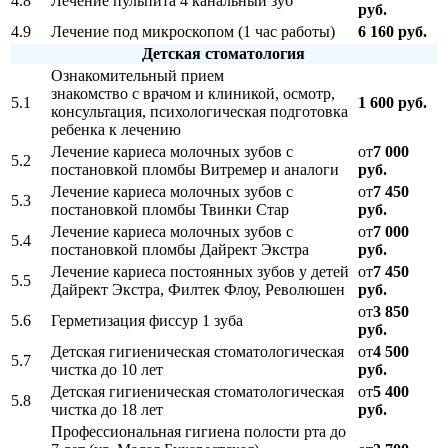
4.8
Лечение пульпита 4 канальный зуб
руб.
4.9
Лечение под микроскопом (1 час работы)
6 160 руб.
Детская стоматология
Ознакомительный прием
знакомство с врачом и клиникой, осмотр,
5.1
1 600 руб.
консультация, психологическая подготовка
ребенка к лечению
Лечение кариеса молочных зубов с
от
7 000
5.2
постановкой пломбы Витремер и аналоги
руб.
Лечение кариеса молочных зубов с
от
7 450
5.3
постановкой пломбы Твинки Стар
руб.
Лечение кариеса молочных зубов с
от
7 000
5.4
постановкой пломбы Дайрект Экстра
руб.
Лечение кариеса постоянных зубов у детей
от
7 450
5.5
Дайрект Экстра, Филтек Флоу, Революшен
руб.
от
3 850
5.6
Герметизация фиссур 1 зуба
руб.
Детская гигиеническая стоматологическая
от
4 500
5.7
чистка до 10 лет
руб.
Детская гигиеническая стоматологическая
от
5 400
5.8
чистка до 18 лет
руб.
Профессиональная гигиена полости рта до