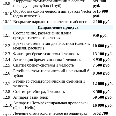
Кюрретаж стоматологический в области
от
1 900
10.9
последующих зубов (1 зуб)
руб.
Обработка одной челюсти аппаратом Vector
от
15 900
10.10
(одна челюсть)
руб.
10.11
Вскрытие пародонтологического абсцесса
2 100 руб.
Исправление прикуса
Составление, разъяснение плана
12.1
950 руб.
ортодонтического лечения
Брекет-система: этап диагностики (слепки,
12.2
10 600 руб.
модели, расчеты)
12.3
Фиксация брекет-системы 1 челюсть
13 100 руб.
12.4
Активация брекет-системы 1 челюсть
3 950 руб.
12.5
Снятие брекет-системы 1 челюсть
7 500 руб.
Ретейнер стоматологический несъемный 6
12.6
8 360 руб.
зубов
Ретейнер стоматологический съемный 1
12.7
12 600 руб.
челюсть
12.8
Снятие ретейнера, 1 челюсть
3 500 руб.
12.9
Аппарат Твин-блок
59 500 руб.
Аппарат «Четырёхспиральная проволока»
12.10
16 990 руб.
(Quad-Helix)
Лечение стоматологическое на элайнерах
от
62 700
12.11