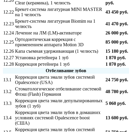
12.20
Clear (керамика), 1 челюсть
руб.
Брекет-система лигатурная MINI MASTER
12.22
43 450 руб.
на 1 челюсть
Брекет-система лигатурная Biomim на 1
12.23
41 470 руб.
челюсть
12.24
Лечение на ЛМ (LM)-активаторе
26 000 руб.
Ортодонтическая коррекция с
12.25
85 000 руб.
применением аппарата Motion 3D
12.26
Капа съемная удерживающая (1 челюсть)
15 180 руб.
12.27
Установка ретейнера 1 зуб
1 870 руб.
12.28
Коррекция ретейнера 1 зуб
1 870 руб.
Отбеливание зубов
Коррекция цвета эмали зубов системой
13.1
24 750 руб.
Opalescence (USA)
Стоматологическое отбеливаниe системой
13.2
48 780 руб.
Флэш (Flash) Германия
Коррекция цвета эмали депульпированных
13.3
5 060 руб.
зубов (1 зуб)
Коррекция цвета эмали зубов в домашних
13.4
условиях системой Opalescence boost
13 600 руб.
(CША)
Коррекция цвета эмали зубов системой