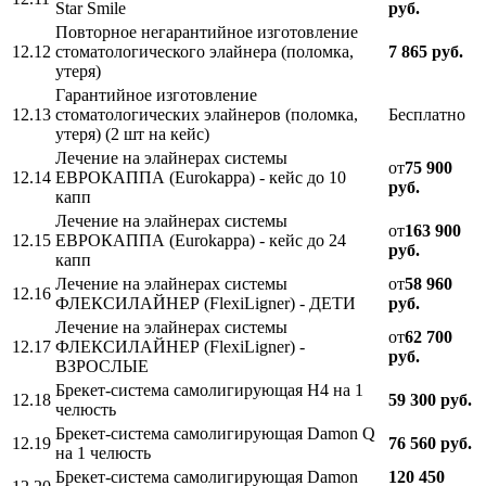
Star Smile
руб.
Повторное негарантийное изготовление
12.12
стоматологического элайнера (поломка,
7 865 руб.
утеря)
Гарантийное изготовление
12.13
стоматологических элайнеров (поломка,
Бесплатно
утеря) (2 шт на кейс)
Лечение на элайнерах системы
от
75 900
12.14
ЕВРОКАППА (Eurokappa) - кейс до 10
руб.
капп
Лечение на элайнерах системы
от
163 900
12.15
ЕВРОКАППА (Eurokappa) - кейс до 24
руб.
капп
Лечение на элайнерах системы
от
58 960
12.16
ФЛЕКСИЛАЙНЕР (FlexiLigner) - ДЕТИ
руб.
Лечение на элайнерах системы
от
62 700
12.17
ФЛЕКСИЛАЙНЕР (FlexiLigner) -
руб.
ВЗРОСЛЫЕ
Брекет-система самолигирующая Н4 на 1
12.18
59 300 руб.
челюсть
Брекет-система самолигирующая Damon Q
12.19
76 560 руб.
на 1 челюсть
Брекет-система самолигирующая Damon
120 450