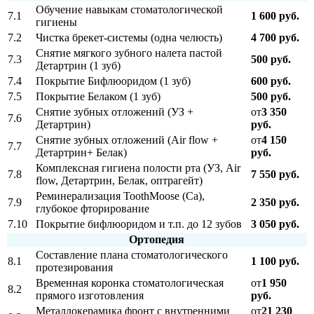
Обучение навыкам стоматологической
7.1
1 600 руб.
гигиены
7.2
Чистка брекет-системы (одна челюсть)
4 700 руб.
Снятие мягкого зубного налета пастой
7.3
500 руб.
Детартрин (1 зуб)
7.4
Покрытие Бифлюоридом (1 зуб)
600 руб.
7.5
Покрытие Белаком (1 зуб)
500 руб.
Снятие зубных отложений (УЗ +
от
3 350
7.6
Детартрин)
руб.
Снятие зубных отложений (Air flow +
от
4 150
7.7
Детартрин+ Белак)
руб.
Комплексная гигиена полости рта (УЗ, Air
7.8
7 550 руб.
flow, Детартрин, Белак, оптрагейт)
Реминерализация ToothMoose (Ca),
7.9
2 350 руб.
глубокое фторирование
7.10
Покрытие бифлюоридом и т.п. до 12 зубов
3 050 руб.
Ортопедия
Составление плана стоматологического
8.1
1 100 руб.
протезирования
Временная коронка стоматологическая
от
1 950
8.2
прямого изготовления
руб.
Металлокерамика фронт с внутренними
от
21 230