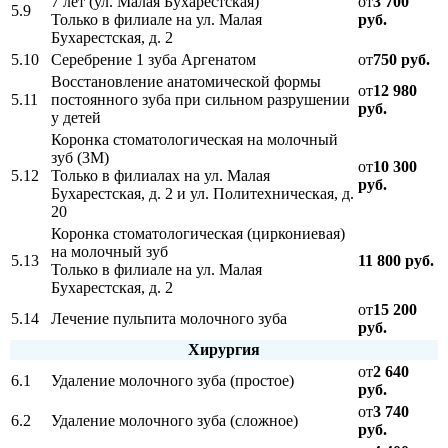
7 лет (ул. Малая Бухарестская)
от
3 700
5.9
Только в филиале на ул. Малая
руб.
Бухарестская, д. 2
5.10
Серебрение 1 зуба Аргенатом
от
750 руб.
Восстановление анатомической формы
от
12 980
5.11
постоянного зуба при сильном разрушении
руб.
у детей
Коронка стоматологическая на молочный
зуб (3М)
от
10 300
5.12
Только в филиалах на ул. Малая
руб.
Бухарестская, д. 2 и ул. Политехническая, д.
20
Коронка стоматологическая (циркониевая)
на молочный зуб
5.13
11 800 руб.
Только в филиале на ул. Малая
Бухарестская, д. 2
от
15 200
5.14
Лечение пульпита молочного зуба
руб.
Хирургия
от
2 640
6.1
Удаление молочного зуба (простое)
руб.
от
3 740
6.2
Удаление молочного зуба (сложное)
руб.