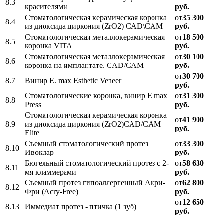
8.3
красителями
руб.
Стоматологическая керамическая коронка
от
35 300
8.4
из диоксида циркония (ZrO2) CAD\CAM
руб.
Стоматологическая металлокерамическая
от
18 500
8.5
коронка VITA
руб.
Стоматологическая металлокерамическая
от
30 100
8.6
коронка на имплантате. CAD/CAM
руб.
от
30 700
8.7
Винир E. max Esthetic Veneer
руб.
Стоматологические коронка, винир E.max
от
31 300
8.8
Press
руб.
Стоматологическая керамическая коронка
от
41 900
8.9
из диоксида циркония (ZrO2)CAD/CAM
руб.
Elite
Съемный стоматологический протез
от
33 300
8.10
Ивоклар
руб.
Бюгельный стоматологический протез с 2-
от
58 630
8.11
мя кламмерами
руб.
Съемный протез гипоаллергенный Акри-
от
62 800
8.12
Фри (Acry-Free)
руб.
от
12 650
8.13
Иммедиат протез - птичка (1 зуб)
руб.