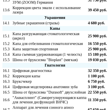
13.5
51 750 руб.
ЗУМ (ZOOM) Германия
Коррекция цвета эмали с использование
13.6
39 450 руб.
лазера
Украшения
14.1
Зубные украшения (стразы)
4 680 руб.
Капы
Капа разгружающая стоматологическая
15.1
25 900 руб.
(акрил)
15.2
Капа для отбеливания стоматологическая
16 550 руб.
15.3
Капа защитная спортивная
25 900 руб.
15.4
Капа съемная удерживающая (1 челюсть)
15 180 руб.
15.5
Шина от бруксизма "Bioplast" (мягкая)
19 030 руб.
Гнатология
16.1
Цифровая диагностика
32 350 руб.
16.2
Коррекция капы
1 100 руб.
16.3
Бруксчекер
6 750 руб.
16.4
Цифровая моделировка анатомии зуба
3 100 руб.
16.5
Шина от бруксизма "Durasoft" двухслойная
22 550 руб.
"Аквасплинт" (Саморегулирующаяся каппа
16.6
11 350 руб.
для лечения дисфункций ВНЧС)
Аппарат для лечения сонного апноэ
16.7
67 650 руб.