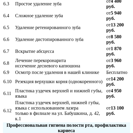
от
4 400
6.3
Простое удаление зуба
руб.
от
5 940
6.4
Сложное удаление зуба
руб.
от
13 200
6.5
Удаление ретенированного зуба
руб.
от
8 580
6.6
Удаление дистопированного зуба
руб.
от
1 870
6.7
Вскрытие абсцесса
руб.
Лечение перекоронарита
от
3 960
6.8
иссечение десневого капюшона
руб.
6.9
Осмотр после удаления в нашей клинике
Бесплатно
от
14 200
6.10
Резекция верхушки корня (однокоренного)
руб.
Пластика уздечек верхней и нижней губы,
от
4 950
6.11
языка
руб.
Пластика уздечек верхней, нижней губы,
языка с использованием лазера
от
13 100
6.12
только в филиале на ул. Бабушкина, д. 42,
руб.
к.1
Профессиональная гигиена полости рта, профилактика
кариеса