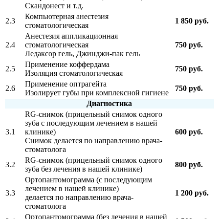
Скандонест и т.д.
Компьютерная анестезия
2.3
1 850 руб.
стоматологическая
Анестезия аппликационная
2.4
стоматологическая
750 руб.
Ледаксор гель, Джинджи-пак гель
Применение коффердама
2.5
750 руб.
Изоляция стоматологическая
Применение оптрагейта
2.6
750 руб.
Изолирует губы при комплексной гигиене
Диагностика
RG-снимок (прицельный снимок одного
зуба с последующим лечением в нашей
3.1
клинике)
600 руб.
Снимок делается по направлению врача-
стоматолога
RG-снимок (прицельный снимок одного
3.2
800 руб.
зуба без лечения в нашей клинике)
Ортопантомограмма (с последующим
лечением в нашей клинике)
3.3
1 200 руб.
делается по направлению врача-
стоматолога
Ортопантомограмма (без лечения в нашей