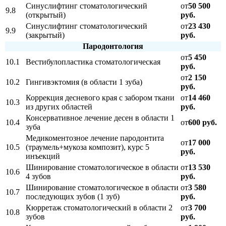
Синуслифтинг стоматологический
от
50 500
9.8
(открытый)
руб.
Синуслифтинг стоматологический
от
23 430
9.9
(закрытый)
руб.
Пародонтология
от
5 450
10.1
Вестибулопластика стоматологическая
руб.
от
2 150
10.2
Гингивэктомия (в области 1 зуба)
руб.
Коррекция десневого края с забором ткани
от
14 460
10.3
из других областей
руб.
Консервативное лечение десен в области 1
10.4
от
600 руб.
зуба
Медикоментозное лечение пародонтита
от
17 000
10.5
(траумель+мукоза композит), курс 5
руб.
инъекций
Шинирование стоматологическое в области
от
13 530
10.6
4 зубов
руб.
Шинирование стоматологическое в области
от
3 580
10.7
последующих зубов (1 зуб)
руб.
Кюрретаж стоматологический в области 2
от
3 700
10.8
зубов
руб.