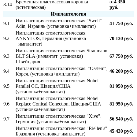
Временная пластмассовая коронка
от
4 350
8.14
(эстетическая)
руб.
Имплантология
Имплантация стоматологическая "Swell"
9.1
41 750 руб.
Adin, Израиль (установка+имплантат)
Имплантация стоматологическая
9.2
ANKYLOS, Германия (установка
70 130 руб.
+имплантат)
Имплантация стоматологическая Straumann
9.3
BLT SLA (имлантат+установка)
67 750 руб.
Швейцария
Имплантация стоматологическая. "Osstem",
9.4
46 200 руб.
Корея. (установка+имплантат)
Имплантация стоматологическая Nobel
9.5
Parallel CC, Швеция/США
81 950 руб.
(установка+имплантат)
Имплантация стоматологическая Nobel
9.6
Replace Conical Conection, Швеция/США
81 950 руб.
(установка+имплантат)
Имплантация стоматологическая "Xive",
9.7
56 540 руб.
Германия (установка+имплантат)
Имплантация стоматологическая "Riellen's"
45 430 руб.
Бразилия (установка+имплантат)