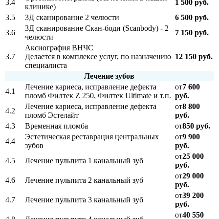
3.4
1 500 руб.
клинике)
3.5
3Д сканирование 2 челюсти
6 500 руб.
3Д сканирование Скан-боди (Scanbody) - 2
3.6
7 150 руб.
челюсти
Аксиография ВНЧС
3.7
Делается в комплексе услуг, по назначению
12 150 руб.
специалиста
Лечение зубов
Лечение кариеса, исправление дефекта
от
7 600
4.1
пломб Филтек Z 250, Филтек Ultimate и т.п.
руб.
Лечение кариеса, исправление дефекта
от
8 800
4.2
пломб Эстелайт
руб.
4.3
Временная пломба
от
850 руб.
Эстетическая реставрация центральных
от
9 900
4.4
зубов
руб.
от
25 000
4.5
Лечение пульпита 1 канальный зуб
руб.
от
29 000
4.6
Лечение пульпита 2 канальный зуб
руб.
от
39 200
4.7
Лечение пульпита 3 канальный зуб
руб.
от
40 550