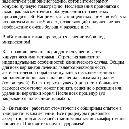
задействуем радиовизиографию, ортопантомограмму,
конусно-лучевую томографию. Исследования проводятся с
помощью высокоточного оборудования от известных
производителей. Например, для прицельных снимков зуба мы
используем аппарат Soredex, позволяющий получить четкое
изображение с очень большим разрешением.
В «Витанике» также проводится лечение зубов под
микроскопом!
Как правило, лечение периодонта осуществляется
хирургическими методами. Стратегия зависит от
индивидуальных особенностей клинического случая. Общим
для всех вариантов лечения является необходимость
антисептической обработки пульпы в несколько этапов и
заполнение корневых каналов специальным материалом
(гуттаперчей). В некоторых случаях (при кистах большого
размера) стоматолог может принять решение о резекции или
удалении верхушки корня. После всех процедур зуб
закрывается постоянной пломбой.
В «Витанике» работают стоматологи с обширным опытом в
эндодонтическом лечении. Все процедуры проводятся
аккуратно, под анестезией, с минимальным дискомфортом для
пациента. Приходите к нам за здоровьем!