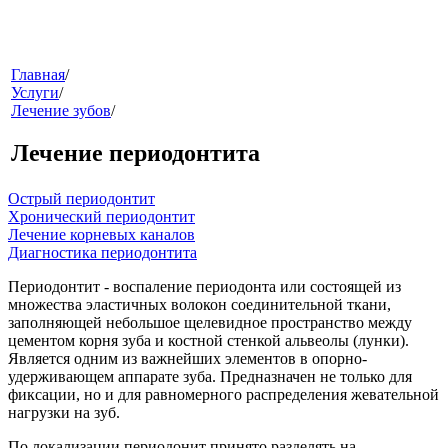
меню
Главная
/
Услуги
/
Лечение зубов
/
Лечение периодонтита
Острый периодонтит
Хронический периодонтит
Лечение корневых каналов
Диагностика периодонтита
звонок
Периодонтит
- воспаление периодонта или состоящей из
множества эластичных волокон соединительной ткани,
заполняющей небольшое щелевидное пространство между
цементом корня зуба и костной стенкой альвеолы (лунки).
Является одним из важнейших элементов в опорно-
удерживающем аппарате зуба. Предназначен не только для
фиксации, но и для равномерного распределения жевательной
нагрузки на зуб.
клиники
По локализации периодонит принято разделять на