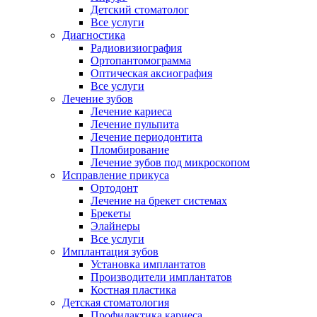
Детский стоматолог
Все услуги
Диагностика
Радиовизиография
Ортопантомограмма
Оптическая аксиография
Все услуги
Лечение зубов
Лечение кариеса
Лечение пульпита
Лечение периодонтита
Пломбирование
Лечение зубов под микроскопом
Исправление прикуса
Ортодонт
Лечение на брекет системах
Брекеты
Элайнеры
Все услуги
Имплантация зубов
Установка имплантатов
Производители имплантатов
Костная пластика
Детская стоматология
Профилактика кариеса