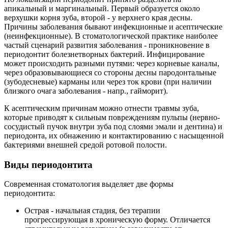
апикальный и маргинальный. Первый образуется около
верхушки корня зуба, второй - у верхнего края десны.
Причины заболевания бывают инфекционные и асептические
(неинфекционные). В стоматологической практике наиболее
частый сценарий развития заболевания - проникновение в
периодонтит болезнетворных бактерий. Инфицирование
может происходить разными путями: через корневые каналы,
через образовывающиеся со стороны десны пародонтальные
(зубодесневые) карманы или через ток крови (при наличии
близкого очага заболевания - напр., гайморит).
К асептическим причинам можно отнести травмы зуба,
которые приводят к сильным повреждениям пульпы (нервно-
сосудистый пучок внутри зуба под слоями эмали и дентина) и
периодонта, их обнажению и контактированию с насыщенной
бактериями внешней средой ротовой полости.
Виды периодонтита
Современная стоматология выделяет две формы
периодонтита:
Острая
- начальная стадия, без терапии
прогрессирующая в хроническую форму. Отличается