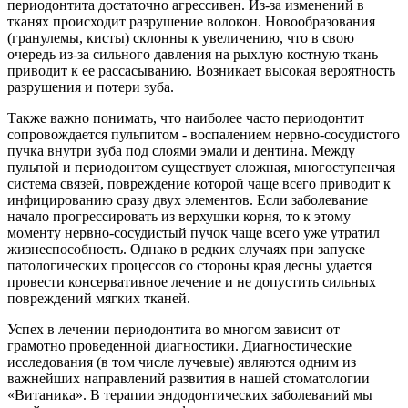
периодонтита достаточно агрессивен. Из-за изменений в
тканях происходит разрушение волокон. Новообразования
(гранулемы, кисты) склонны к увеличению, что в свою
очередь из-за сильного давления на рыхлую костную ткань
приводит к ее рассасыванию. Возникает высокая вероятность
разрушения и потери зуба.
Также важно понимать, что наиболее часто периодонтит
сопровождается пульпитом - воспалением нервно-сосудистого
пучка внутри зуба под слоями эмали и дентина. Между
пульпой и периодонтом существует сложная, многоступенчая
система связей, повреждение которой чаще всего приводит к
инфицированию сразу двух элементов. Если заболевание
начало прогрессировать из верхушки корня, то к этому
моменту нервно-сосудистый пучок чаще всего уже утратил
жизнеспособность. Однако в редких случаях при запуске
патологических процессов со стороны края десны удается
провести консервативное лечение и не допустить сильных
повреждений мягких тканей.
Успех в лечении периодонтита во многом зависит от
грамотно проведенной диагностики. Диагностические
исследования (в том числе лучевые) являются одним из
важнейших направлений развития в нашей стоматологии
«Витаника». В терапии эндодонтических заболеваний мы