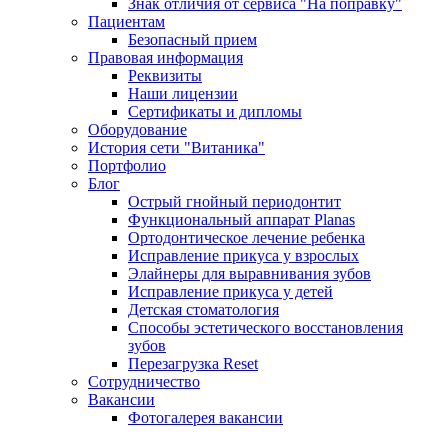
Знак отличия от сервиса "На поправку"
Пациентам
Безопасный прием
Правовая информация
Реквизиты
Наши лицензии
Сертификаты и дипломы
Оборудование
История сети "Витаника"
Портфолио
Блог
Острый гнойный периодонтит
Функциональный аппарат Planas
Ортодонтическое лечение ребенка
Исправление прикуса у взрослых
Элайнеры для выравнивания зубов
Исправление прикуса у детей
Детская стоматология
Способы эстетического восстановления
зубов
Перезагрузка Reset
Сотрудничество
Вакансии
Фотогалерея вакансии