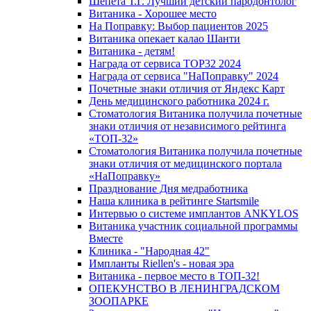
Шепета Т.Г. Лучший детский пародонтолог
Витаника - Хорошее место
На Поправку: Выбор пациентов 2025
Витаника опекает калао Шанти
Витаника - детям!
Награда от сервиса TOP32 2024
Награда от сервиса "НаПоправку" 2024
Почетные знаки отличия от Яндекс Карт
День медицинского работника 2024 г.
Стоматология Витаника получила почетные
знаки отличия от независимого рейтинга
«ТОП-32»
Стоматология Витаника получила почетные
знаки отличия от медицинского портала
«НаПоправку»
Празднование Дня медработника
Наша клиника в рейтинге Startsmile
Интервью о системе имплантов ANKYLOS
Витаника участник социальной программы
Вместе
Клиника - "Народная 42"
Импланты Riellen's - новая эра
Витаника - первое место в ТОП-32!
ОПЕКУНСТВО В ЛЕНИНГРАДСКОМ
ЗООПАРКЕ