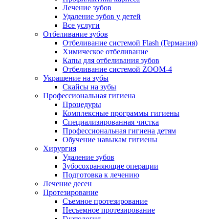
Лечение зубов
Удаление зубов у детей
Все услуги
Отбеливание зубов
Отбеливание системой Flash (Германия)
Химическое отбеливание
Капы для отбеливания зубов
Отбеливание системой ZOOM-4
Украшение на зубы
Скайсы на зубы
Профессиональная гигиена
Процедуры
Комплексные программы гигиены
Специализированная чистка
Профессиональная гигиена детям
Обучение навыкам гигиены
Хирургия
Удаление зубов
Зубосохраняющие операции
Подготовка к лечению
Лечение десен
Протезирование
Съемное протезирование
Несъемное протезирование
Гнатология