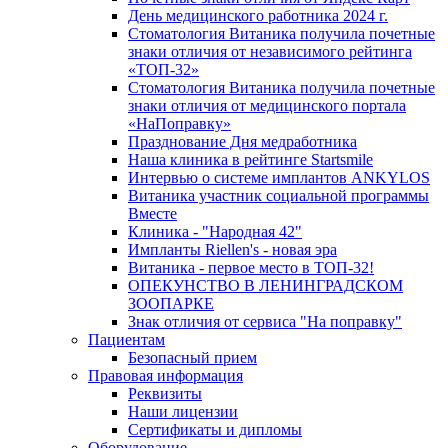
День медицинского работника 2024 г.
Стоматология Витаника получила почетные
знаки отличия от независимого рейтинга
«ТОП-32»
Стоматология Витаника получила почетные
знаки отличия от медицинского портала
«НаПоправку»
Празднование Дня медработника
Наша клиника в рейтинге Startsmile
Интервью о системе имплантов ANKYLOS
Витаника участник социальной программы
Вместе
Клиника - "Народная 42"
Импланты Riellen's - новая эра
Витаника - первое место в ТОП-32!
ОПЕКУНСТВО В ЛЕНИНГРАДСКОМ
ЗООПАРКЕ
Знак отличия от сервиса "На поправку"
Пациентам
Безопасный прием
Правовая информация
Реквизиты
Наши лицензии
Сертификаты и дипломы
Оборудование