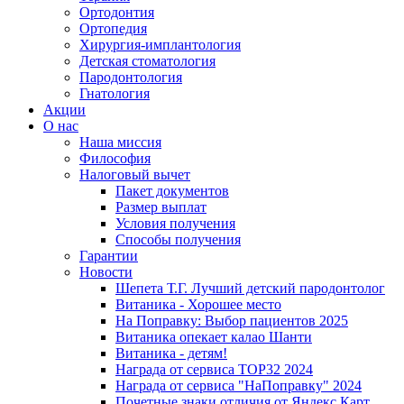
Ортодонтия
Ортопедия
Хирургия-имплантология
Детская стоматология
Пародонтология
Гнатология
Акции
О нас
Наша миссия
Философия
Налоговый вычет
Пакет документов
Размер выплат
Условия получения
Способы получения
Гарантии
Новости
Шепета Т.Г. Лучший детский пародонтолог
Витаника - Хорошее место
На Поправку: Выбор пациентов 2025
Витаника опекает калао Шанти
Витаника - детям!
Награда от сервиса TOP32 2024
Награда от сервиса "НаПоправку" 2024
Почетные знаки отличия от Яндекс Карт