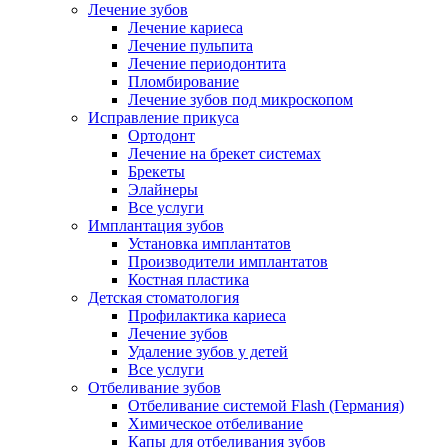
Лечение зубов
Лечение кариеса
Лечение пульпита
Лечение периодонтита
Пломбирование
Лечение зубов под микроскопом
Исправление прикуса
Ортодонт
Лечение на брекет системах
Брекеты
Элайнеры
Все услуги
Имплантация зубов
Установка имплантатов
Производители имплантатов
Костная пластика
Детская стоматология
Профилактика кариеса
Лечение зубов
Удаление зубов у детей
Все услуги
Отбеливание зубов
Отбеливание системой Flash (Германия)
Химическое отбеливание
Капы для отбеливания зубов