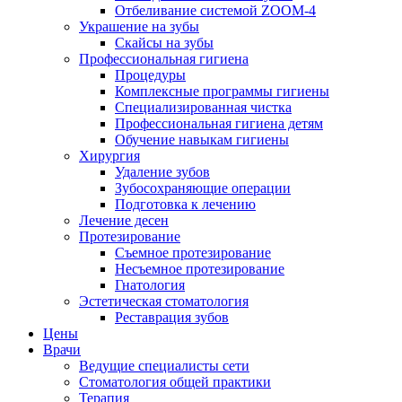
Отбеливание системой ZOOM-4
Украшение на зубы
Скайсы на зубы
Профессиональная гигиена
Процедуры
Комплексные программы гигиены
Специализированная чистка
Профессиональная гигиена детям
Обучение навыкам гигиены
Хирургия
Удаление зубов
Зубосохраняющие операции
Подготовка к лечению
Лечение десен
Протезирование
Съемное протезирование
Несъемное протезирование
Гнатология
Эстетическая стоматология
Реставрация зубов
Цены
Врачи
Ведущие специалисты сети
Стоматология общей практики
Терапия