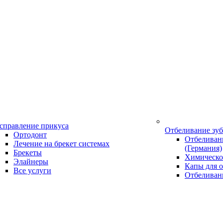
справление прикуса
Отбеливание зу
Ортодонт
Отбеливани
Лечение на брекет системах
(Германия)
Брекеты
Химическо
Элайнеры
Капы для о
Все услуги
Отбеливан