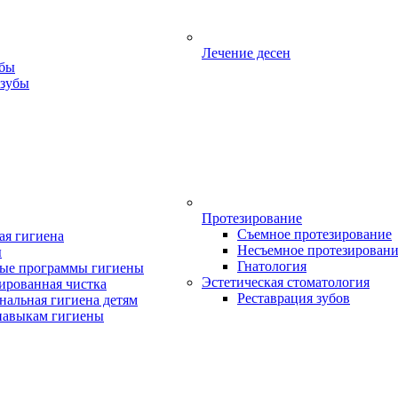
Лечение десен
убы
 зубы
Протезирование
Съемное протезирование
ая гигиена
Несъемное протезирован
ы
Гнатология
ые программы гигиены
Эстетическая стоматология
ированная чистка
Реставрация зубов
нальная гигиена детям
навыкам гигиены