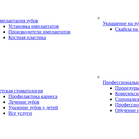
мплантация зубов
Украшение на з
Установка имплантатов
Скайсы на
Производители имплантатов
Костная пластика
Профессиональн
Процедур
етская стоматология
Комплексн
Профилактика кариеса
Специализ
Лечение зубов
Профессио
Удаление зубов у детей
Обучение 
Все услуги