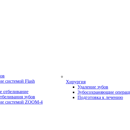
бов
е системой Flash
Хирургия
Удаление зубов
е отбеливание
Зубосохраняющие операц
тбеливания зубов
Подготовка к лечению
ие системой ZOOM-4