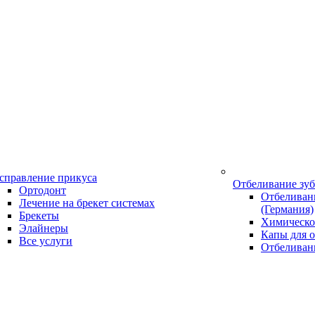
справление прикуса
Отбеливание зу
Ортодонт
Отбеливани
Лечение на брекет системах
(Германия)
Брекеты
Химическо
Элайнеры
Капы для о
Все услуги
Отбеливан