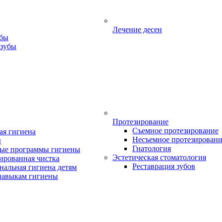
Лечение десен
убы
 зубы
Протезирование
Съемное протезирование
ая гигиена
Несъемное протезирован
ы
Гнатология
ые программы гигиены
Эстетическая стоматология
ированная чистка
Реставрация зубов
нальная гигиена детям
навыкам гигиены