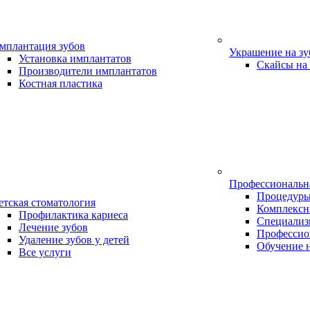
мплантация зубов
Украшение на з
Установка имплантатов
Скайсы на
Производители имплантатов
Костная пластика
Профессиональн
Процедур
етская стоматология
Комплексн
Профилактика кариеса
Специализ
Лечение зубов
Профессио
Удаление зубов у детей
Обучение 
Все услуги