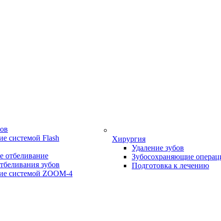
бов
е системой Flash
Хирургия
Удаление зубов
е отбеливание
Зубосохраняющие операц
тбеливания зубов
Подготовка к лечению
ие системой ZOOM-4