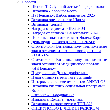
Новости
Шепета Т.Г. Лучший детский пародонтолог
Витаника - Хорошее место
На Поправку: Выбор пациентов 2025
Витаника опекает калао Шанти
Витаника - детям!
Награда от сервиса TOP32 2024
Награда от сервиса "НаПоправку" 2024
Почетные знаки отличия от Яндекс Карт
День медицинского работника 2024 г.
Стоматология Витаника получила почетные
знаки отличия от независимого рейтинга
«ТОП-32»
Стоматология Витаника получила почетные
знаки отличия от медицинского портала
«НаПоправку»
Празднование Дня медработника
Наша клиника в рейтинге Startsmile
Интервью о системе имплантов ANKYLOS
Витаника участник социальной программы
Вместе
Клиника - "Народная 42"
Импланты Riellen's - новая эра
Витаника - первое место в ТОП-32!
ОПЕКУНСТВО В ЛЕНИНГРАДСКОМ