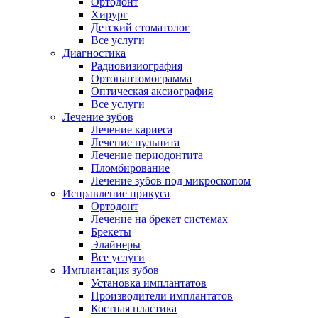
Ортодонт
Хирург
Детский стоматолог
Все услуги
Диагностика
Радиовизиография
Ортопантомограмма
Оптическая аксиография
Все услуги
Лечение зубов
Лечение кариеса
Лечение пульпита
Лечение периодонтита
Пломбирование
Лечение зубов под микроскопом
Исправление прикуса
Ортодонт
Лечение на брекет системах
Брекеты
Элайнеры
Все услуги
Имплантация зубов
Установка имплантатов
Производители имплантатов
Костная пластика