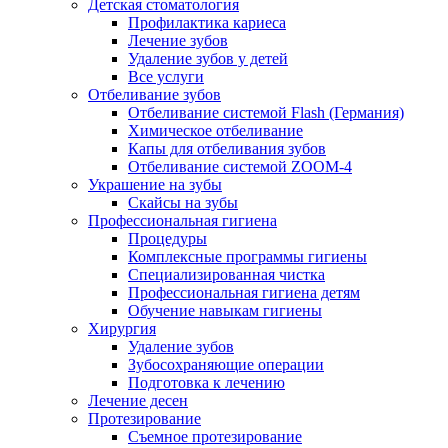
Детская стоматология
Профилактика кариеса
Лечение зубов
Удаление зубов у детей
Все услуги
Отбеливание зубов
Отбеливание системой Flash (Германия)
Химическое отбеливание
Капы для отбеливания зубов
Отбеливание системой ZOOM-4
Украшение на зубы
Скайсы на зубы
Профессиональная гигиена
Процедуры
Комплексные программы гигиены
Специализированная чистка
Профессиональная гигиена детям
Обучение навыкам гигиены
Хирургия
Удаление зубов
Зубосохраняющие операции
Подготовка к лечению
Лечение десен
Протезирование
Съемное протезирование