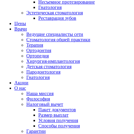
Несъемное протезирование
Гнатология
Эстетическая стоматология
Реставрация зубов
Цены
Врачи
Ведущие специалисты сети
Стоматология общей практики
Терапия
Ортодонтия
Ортопедия
Хирургия-имплантология
Детская стоматология
Пародонтология
Гнатология
Акции
О нас
Наша миссия
Философия
Налоговый вычет
Пакет документов
Размер выплат
Условия получения
Способы получения
Гарантии