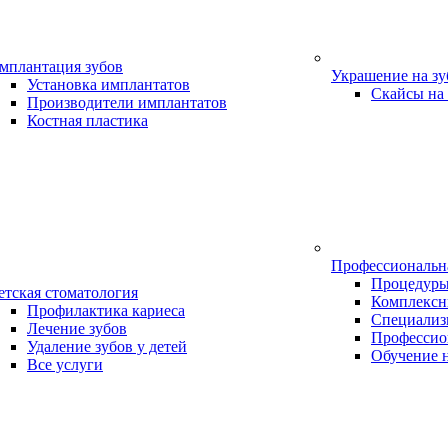
мплантация зубов
Украшение на з
Установка имплантатов
Скайсы на
Производители имплантатов
Костная пластика
Профессиональн
Процедур
етская стоматология
Комплексн
Профилактика кариеса
Специализ
Лечение зубов
Профессио
Удаление зубов у детей
Обучение 
Все услуги