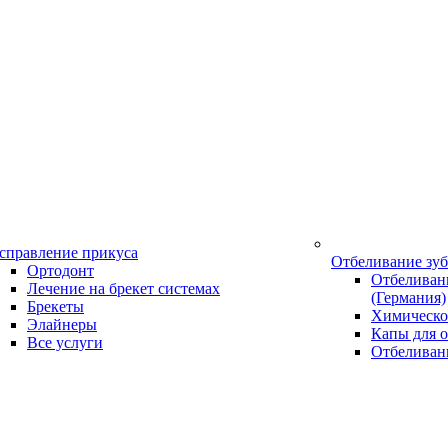
справление прикуса
Отбеливание зу
Ортодонт
Отбеливани
Лечение на брекет системах
(Германия)
Брекеты
Химическо
Элайнеры
Капы для о
Все услуги
Отбеливан