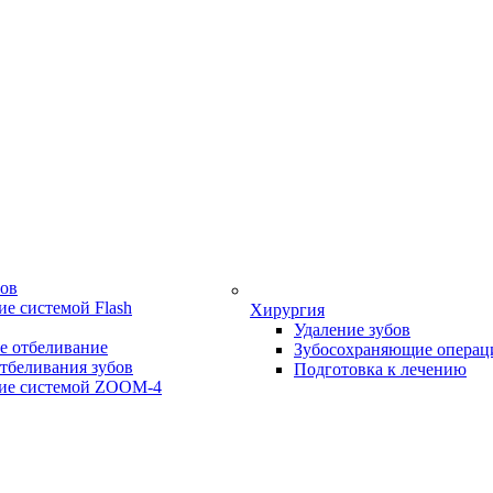
бов
е системой Flash
Хирургия
Удаление зубов
е отбеливание
Зубосохраняющие операц
тбеливания зубов
Подготовка к лечению
ие системой ZOOM-4