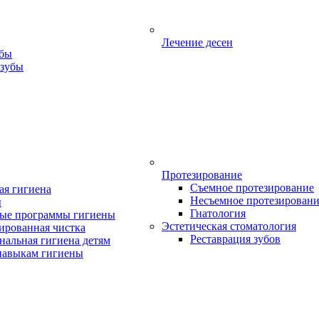
Лечение десен
убы
 зубы
Протезирование
Съемное протезирование
ая гигиена
Несъемное протезирован
ы
Гнатология
ые программы гигиены
Эстетическая стоматология
ированная чистка
Реставрация зубов
нальная гигиена детям
навыкам гигиены