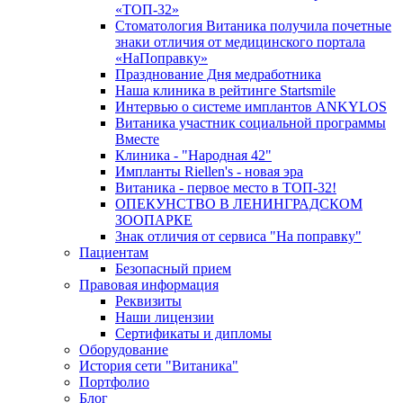
«ТОП-32»
Стоматология Витаника получила почетные
знаки отличия от медицинского портала
«НаПоправку»
Празднование Дня медработника
Наша клиника в рейтинге Startsmile
Интервью о системе имплантов ANKYLOS
Витаника участник социальной программы
Вместе
Клиника - "Народная 42"
Импланты Riellen's - новая эра
Витаника - первое место в ТОП-32!
ОПЕКУНСТВО В ЛЕНИНГРАДСКОМ
ЗООПАРКЕ
Знак отличия от сервиса "На поправку"
Пациентам
Безопасный прием
Правовая информация
Реквизиты
Наши лицензии
Сертификаты и дипломы
Оборудование
История сети "Витаника"
Портфолио
Блог