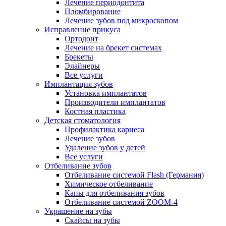
Лечение периодонтита
Пломбирование
Лечение зубов под микроскопом
Исправление прикуса
Ортодонт
Лечение на брекет системах
Брекеты
Элайнеры
Все услуги
Имплантация зубов
Установка имплантатов
Производители имплантатов
Костная пластика
Детская стоматология
Профилактика кариеса
Лечение зубов
Удаление зубов у детей
Все услуги
Отбеливание зубов
Отбеливание системой Flash (Германия)
Химическое отбеливание
Капы для отбеливания зубов
Отбеливание системой ZOOM-4
Украшение на зубы
Скайсы на зубы