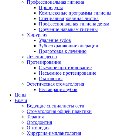
Профессиональная гигиена
Процедуры
Комплексные программы гигиены
Специализированная чистка
Профессиональная гигиена детям
Обучение навыкам гигиены
Хирургия
Удаление зубов
Зубосохраняющие операции
Подготовка к лечению
Лечение десен
Протезирование
Съемное протезирование
Несъемное протезирование
Гнатология
Эстетическая стоматология
Реставрация зубов
Цены
Врачи
Ведущие специалисты сети
Стоматология общей практики
Терапия
Ортодонтия
Ортопедия
Хирургия-имплантология