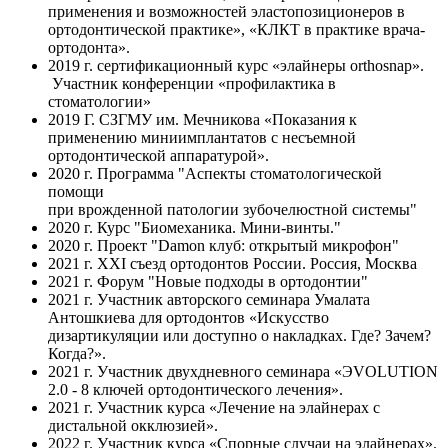
применения и возможностей эластопозиционеров в
ортодонтической практике», «КЛКТ в практике врача-
ортодонта».
2019 г. сертификационный курс «элайнеры orthosnap».
Участник конференции «профилактика в
стоматологии»
2019 Г. СЗГМУ им. Мечникова «Показания к
применению миниимплантатов с несъемной
ортодонтической аппаратурой».
2020 г. Программа "Аспекты стоматологической
помощи
при врожденной патологии зубочелюстной системы"
2020 г. Курс "Биомеханика. Мини-винты."
2020 г. Проект "Damon клуб: открытый микрофон"
2021 г. XXI съезд ортодонтов России. Россия, Москва
2021 г. Форум "Новые подходы в ортодонтии"
2021 г. Участник авторского семинара Умалата
Антошкиева для ортодонтов «Искусство
дизартикуляции или доступно о накладках. Где? Зачем?
Когда?».
2021 г. Участник двухдневного семинара «ЭVOLUTION
2.0 - 8 ключей ортодонтического лечения».
2021 г. Участник курса «Лечение на элайнерах с
дистальной окклюзией».
2022 г. Участник курса «Спорные случаи на элайнерах».