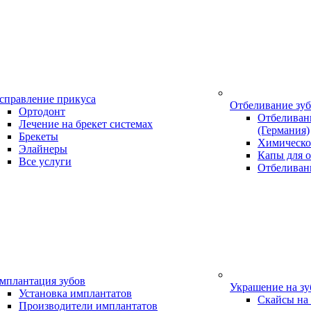
справление прикуса
Отбеливание зу
Ортодонт
Отбеливани
Лечение на брекет системах
(Германия)
Брекеты
Химическо
Элайнеры
Капы для о
Все услуги
Отбеливан
мплантация зубов
Украшение на з
Установка имплантатов
Скайсы на
Производители имплантатов