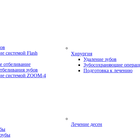
бов
е системой Flash
Хирургия
Удаление зубов
е отбеливание
Зубосохраняющие операц
тбеливания зубов
Подготовка к лечению
ие системой ZOOM-4
Лечение десен
убы
 зубы