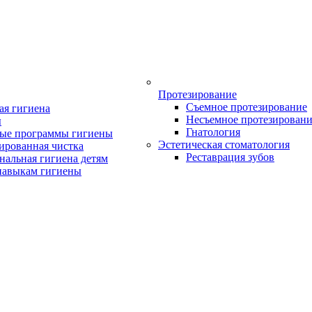
Протезирование
Съемное протезирование
ая гигиена
Несъемное протезирован
ы
Гнатология
ые программы гигиены
Эстетическая стоматология
ированная чистка
Реставрация зубов
нальная гигиена детям
навыкам гигиены