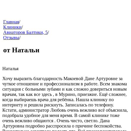
меню
Главная
/
Клиники
/
Авиаторов Балтики, 5
/
Отзывы
/
от Натальи
Наталья
звонок
Хочу выразить благодарность Макоевой Дане Артуровне за
чуткое отношение и профессионализм в работе. Всем знакома
ситуация с больными зубами и как сложно довериться новым
врачам, так как все здесь , в Мурино, приезжие. Ещё сложнее,
когда выбираешь врача для ребёнка. Нашла клинику по
интернету и решила рискнуть. Записалась по телефону.
Кстати, администратор Любовь очень вежливо всё объяснила,
подобрала удобное для меня время. В самой клинике тоже
очень вежливо общаются . Очень чисто, светло. Дана
клиники
Артуровна подробно расспросила о причине беспокойства.