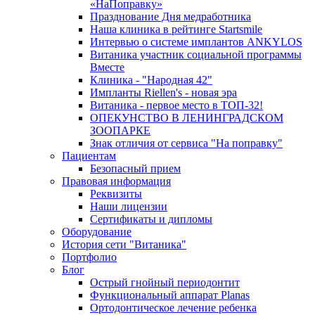
«НаПоправку»
Празднование Дня медработника
Наша клиника в рейтинге Startsmile
Интервью о системе имплантов ANKYLOS
Витаника участник социальной программы
Вместе
Клиника - "Народная 42"
Импланты Riellen's - новая эра
Витаника - первое место в ТОП-32!
ОПЕКУНСТВО В ЛЕНИНГРАДСКОМ
ЗООПАРКЕ
Знак отличия от сервиса "На поправку"
Пациентам
Безопасный прием
Правовая информация
Реквизиты
Наши лицензии
Сертификаты и дипломы
Оборудование
История сети "Витаника"
Портфолио
Блог
Острый гнойный периодонтит
Функциональный аппарат Planas
Ортодонтическое лечение ребенка