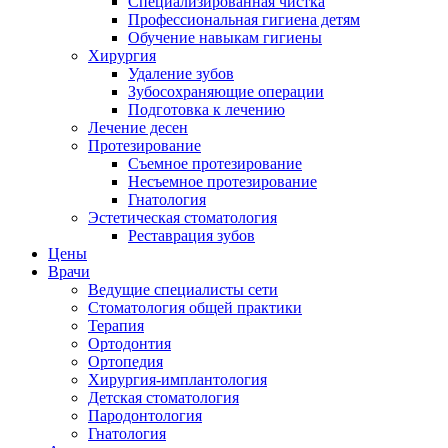
Специализированная чистка
Профессиональная гигиена детям
Обучение навыкам гигиены
Хирургия
Удаление зубов
Зубосохраняющие операции
Подготовка к лечению
Лечение десен
Протезирование
Съемное протезирование
Несъемное протезирование
Гнатология
Эстетическая стоматология
Реставрация зубов
Цены
Врачи
Ведущие специалисты сети
Стоматология общей практики
Терапия
Ортодонтия
Ортопедия
Хирургия-имплантология
Детская стоматология
Пародонтология
Гнатология