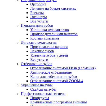
Ортодонт
Лечение на брекет системах
Брекеты
Элайнеры
Все услуги
Имплантация зубов
Установка имплантатов
Производители имплантатов
Костная пластика
Детская стоматология
Профилактика кариеса
Лечение зубов
Удаление зубов у детей
Все услуги
Отбеливание зубов
Отбеливание системой Flash (Германия)
Химическое отбеливание
Капы для отбеливания зубов
Отбеливание системой ZOOM-4
Украшение на зубы
Скайсы на зубы
Профессиональная гигиена
Процедуры
Комплексные программы гигиены