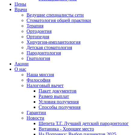
Цены
Врачи
Ведущие специалисты сети
Стоматология общей практики
Терапия
Ортодонтия
Ортопедия
Хирургия-имплантология
Детская стоматология
Пародонтология
Гнатология
Акции
О нас
Наша миссия
Философия
Налоговый вычет
Пакет документов
Размер выплат
Условия получения
Способы получения
Гарантии
Новости
Шепета Т.Г. Лучший детский пародонтолог
Витаника - Хорошее место
На Поправку: Выбор пациентов 2025