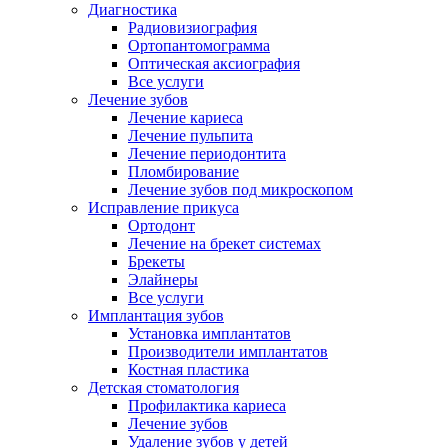
Диагностика
Радиовизиография
Ортопантомограмма
Оптическая аксиография
Все услуги
Лечение зубов
Лечение кариеса
Лечение пульпита
Лечение периодонтита
Пломбирование
Лечение зубов под микроскопом
Исправление прикуса
Ортодонт
Лечение на брекет системах
Брекеты
Элайнеры
Все услуги
Имплантация зубов
Установка имплантатов
Производители имплантатов
Костная пластика
Детская стоматология
Профилактика кариеса
Лечение зубов
Удаление зубов у детей