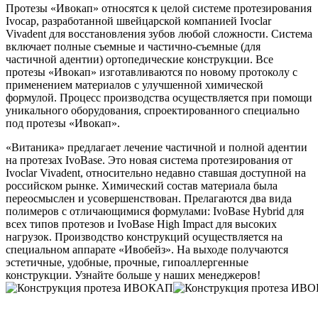
Протезы «Ивокап» относятся к целой системе протезирования
Ivocap, разработанной швейцарской компанией Ivoclar
Vivadent для восстановления зубов любой сложности. Система
включает полные съемные и частично-съемные (для
клиники
частичной адентии) ортопедические конструкции. Все
протезы «Ивокап» изготавливаются по новому протоколу с
применением материалов с улучшенной химической
формулой. Процесс производства осуществляется при помощи
уникального оборудования, спроектированного специально
под протезы «Ивокап».
«Витаника» предлагает лечение частичной и полной адентии
на протезах IvoBase. Это новая система протезирования от
Ivoclar Vivadent, относительно недавно ставшая доступной на
российском рынке. Химический состав материала была
переосмыслен и усовершенствован. Прелагаются два вида
полимеров с отличающимися формулами: IvoBase Hybrid для
всех типов протезов и IvoBase High Impact для высоких
нагрузок. Производство конструкций осуществляется на
специальном аппарате «Ивобейз». На выходе получаются
эстетичные, удобные, прочные, гипоаллергенные
конструкции. Узнайте больше у наших менеджеров!