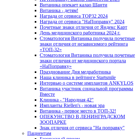
Витаника опекает калао Шанти
Витаника - детям!
Награда от сервиса TOP32 2024
Награда от сервиса "НаПоправку" 2024
Почетные знаки отличия от Яндекс Карт
День медицинского работника 2024 г.
Стоматология Витаника получила почетные
знаки отличия от независимого рейтинга
«ТОП-32»
Стоматология Витаника получила почетные
знаки отличия от медицинского портала
«НаПоправку»
Празднование Дня медработника
Наша клиника в рейтинге Startsmile
Интервью о системе имплантов ANKYLOS
Витаника участник социальной программы
Вместе
Клиника - "Народная 42"
Импланты Riellen's - новая эра
Витаника - первое место в ТОП-32!
ОПЕКУНСТВО В ЛЕНИНГРАДСКОМ
ЗООПАРКЕ
Знак отличия от сервиса "На поправку"
Пациентам
Безопасный прием