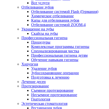
Все услуги
Отбеливание зубов
Отбеливание системой Flash (Германия)
Химическое отбеливание
Капы для отбеливания зубов
Отбеливание системой ZOOM-4
Украшение на зубы
Скайсы на зубы
Профессиональная гигиена
Процедуры
Комплексные программы гигиены
Специализированная чистка
Профессиональная гигиена детям
Обучение навыкам гигиены
Хирургия
Удаление зубов
Зубосохраняющие операции
Подготовка к лечению
Лечение десен
Протезирование
Съемное протезирование
Несъемное протезирование
Гнатология
Эстетическая стоматология
Реставрация зубов