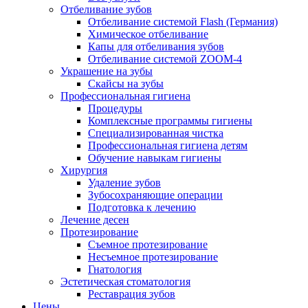
Отбеливание зубов
Отбеливание системой Flash (Германия)
Химическое отбеливание
Капы для отбеливания зубов
Отбеливание системой ZOOM-4
Украшение на зубы
Скайсы на зубы
Профессиональная гигиена
Процедуры
Комплексные программы гигиены
Специализированная чистка
Профессиональная гигиена детям
Обучение навыкам гигиены
Хирургия
Удаление зубов
Зубосохраняющие операции
Подготовка к лечению
Лечение десен
Протезирование
Съемное протезирование
Несъемное протезирование
Гнатология
Эстетическая стоматология
Реставрация зубов
Цены