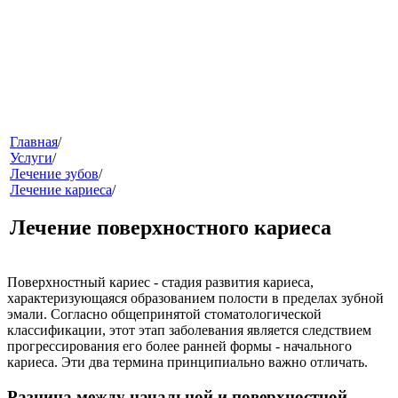
меню
Главная
/
Услуги
/
Лечение зубов
/
Лечение кариеса
/
Лечение поверхностного кариеса
Поверхностный кариес
- стадия развития кариеса,
характеризующаяся образованием полости в пределах зубной
звонок
эмали. Согласно общепринятой стоматологической
классификации, этот этап заболевания является следствием
прогрессирования его более ранней формы - начального
кариеса. Эти два термина принципиально важно отличать.
Разница между начальной и поверхностной