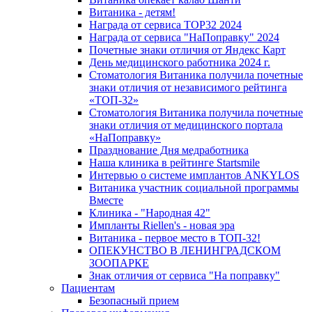
Витаника - детям!
Награда от сервиса TOP32 2024
Награда от сервиса "НаПоправку" 2024
Почетные знаки отличия от Яндекс Карт
День медицинского работника 2024 г.
Стоматология Витаника получила почетные
знаки отличия от независимого рейтинга
«ТОП-32»
Стоматология Витаника получила почетные
знаки отличия от медицинского портала
«НаПоправку»
Празднование Дня медработника
Наша клиника в рейтинге Startsmile
Интервью о системе имплантов ANKYLOS
Витаника участник социальной программы
Вместе
Клиника - "Народная 42"
Импланты Riellen's - новая эра
Витаника - первое место в ТОП-32!
ОПЕКУНСТВО В ЛЕНИНГРАДСКОМ
ЗООПАРКЕ
Знак отличия от сервиса "На поправку"
Пациентам
Безопасный прием