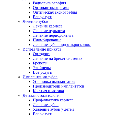
Радиовизиография
Ортопантомограмма
Оптическая аксиография
Все услуги
Лечение зубов
Лечение кариеса
Лечение пульпита
Лечение периодонтита
Пломбирование
Лечение зубов под микроскопом
Исправление прикуса
Ортодонт
Лечение на брекет системах
Брекеты
Элайнеры
Все услуги
Имплантация зубов
Установка имплантатов
Производители имплантатов
Костная пластика
Детская стоматология
Профилактика кариеса
Лечение зубов
Удаление зубов у детей
Все услуги