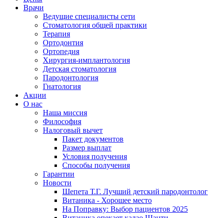
Врачи
Ведущие специалисты сети
Стоматология общей практики
Терапия
Ортодонтия
Ортопедия
Хирургия-имплантология
Детская стоматология
Пародонтология
Гнатология
Акции
О нас
Наша миссия
Философия
Налоговый вычет
Пакет документов
Размер выплат
Условия получения
Способы получения
Гарантии
Новости
Шепета Т.Г. Лучший детский пародонтолог
Витаника - Хорошее место
На Поправку: Выбор пациентов 2025
Витаника опекает калао Шанти