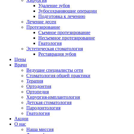
Хирургия
Удаление зубов
Зубосохраняющие операции
Подготовка к лечению
Лечение десен
Протезирование
Съемное протезирование
Несъемное протезирование
Гнатология
Эстетическая стоматология
Реставрация зубов
Цены
Врачи
Ведущие специалисты сети
Стоматология общей практики
Терапия
Ортодонтия
Ортопедия
Хирургия-имплантология
Детская стоматология
Пародонтология
Гнатология
Акции
О нас
Наша миссия