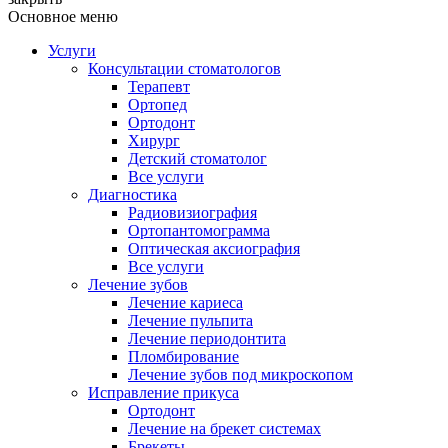
Основное меню
Услуги
Консультации стоматологов
Терапевт
Ортопед
Ортодонт
Хирург
Детский стоматолог
Все услуги
Диагностика
Радиовизиография
Ортопантомограмма
Оптическая аксиография
Все услуги
Лечение зубов
Лечение кариеса
Лечение пульпита
Лечение периодонтита
Пломбирование
Лечение зубов под микроскопом
Исправление прикуса
Ортодонт
Лечение на брекет системах
Брекеты