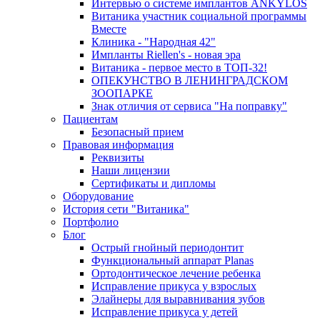
Интервью о системе имплантов ANKYLOS
Витаника участник социальной программы
Вместе
Клиника - "Народная 42"
Импланты Riellen's - новая эра
Витаника - первое место в ТОП-32!
ОПЕКУНСТВО В ЛЕНИНГРАДСКОМ
ЗООПАРКЕ
Знак отличия от сервиса "На поправку"
Пациентам
Безопасный прием
Правовая информация
Реквизиты
Наши лицензии
Сертификаты и дипломы
Оборудование
История сети "Витаника"
Портфолио
Блог
Острый гнойный периодонтит
Функциональный аппарат Planas
Ортодонтическое лечение ребенка
Исправление прикуса у взрослых
Элайнеры для выравнивания зубов
Исправление прикуса у детей