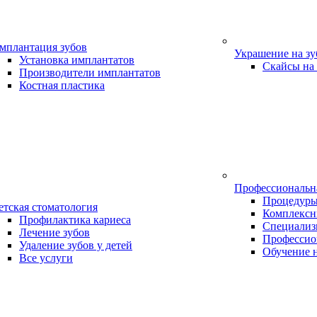
мплантация зубов
Украшение на з
Установка имплантатов
Скайсы на
Производители имплантатов
Костная пластика
Профессиональн
Процедур
етская стоматология
Комплексн
Профилактика кариеса
Специализ
Лечение зубов
Профессио
Удаление зубов у детей
Обучение 
Все услуги