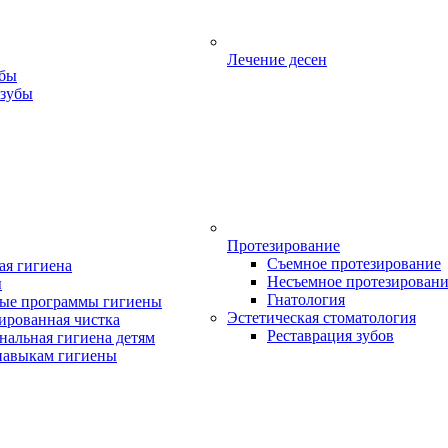
Лечение десен
убы
 зубы
Протезирование
Съемное протезирование
ая гигиена
Несъемное протезирован
ы
Гнатология
ые программы гигиены
Эстетическая стоматология
ированная чистка
Реставрация зубов
нальная гигиена детям
навыкам гигиены