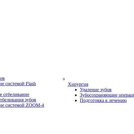
бов
е системой Flash
Хирургия
Удаление зубов
е отбеливание
Зубосохраняющие операц
тбеливания зубов
Подготовка к лечению
ие системой ZOOM-4