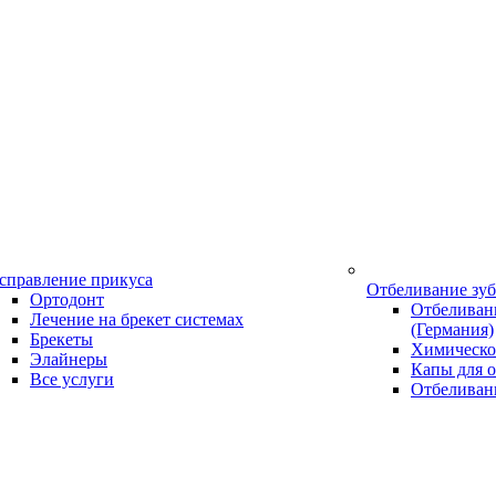
справление прикуса
Отбеливание зу
Ортодонт
Отбеливани
Лечение на брекет системах
(Германия)
Брекеты
Химическо
Элайнеры
Капы для о
Все услуги
Отбеливан