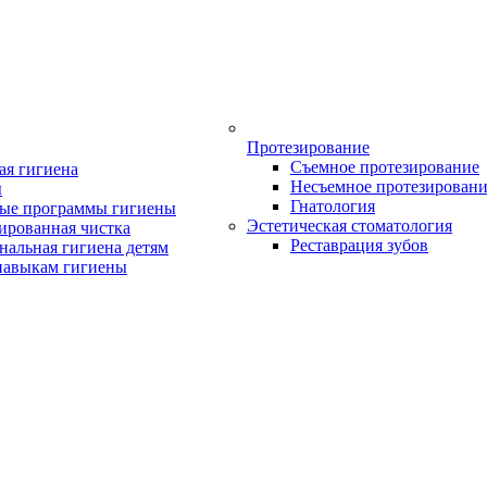
Протезирование
Съемное протезирование
ая гигиена
Несъемное протезирован
ы
Гнатология
ые программы гигиены
Эстетическая стоматология
ированная чистка
Реставрация зубов
нальная гигиена детям
навыкам гигиены