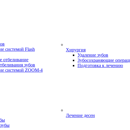
бов
е системой Flash
Хирургия
Удаление зубов
е отбеливание
Зубосохраняющие операц
тбеливания зубов
Подготовка к лечению
ие системой ZOOM-4
Лечение десен
убы
 зубы