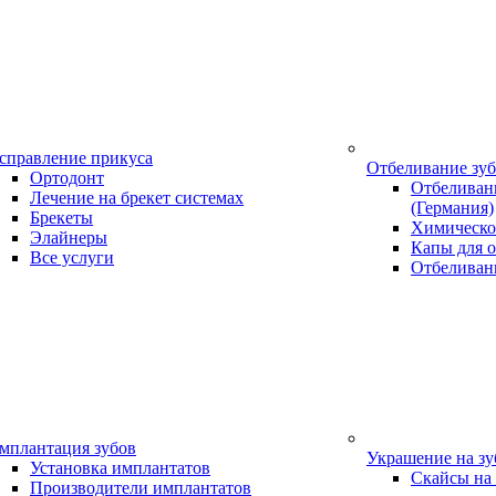
справление прикуса
Отбеливание зу
Ортодонт
Отбеливани
Лечение на брекет системах
(Германия)
Брекеты
Химическо
Элайнеры
Капы для о
Все услуги
Отбеливан
мплантация зубов
Украшение на з
Установка имплантатов
Скайсы на
Производители имплантатов