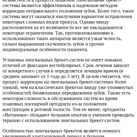
системы являются эффективным и надежным методом
коррекции неправильного положения зубов. Более того, такие
системы могут оказаться наилучшим вариантом исправления
некоторых сложных видов прикуса. Однако ввиду
расположения на их возможности все же накладываются
некоторые ограничения. Так, противопоказаниями к
использованию таких аппаратов является узкая челюсть,
сильно выраженная скученность зубов и прочие
индивидуальные особенности пациента.
Установка лингвальных брекет-систем не имеет никаких
отличий от фиксации вестибулярных. Срок лечения зависит
от конкретного случая и определяется лечащим врачом (в
среднем занимает от 1 года до 3 лет). В целом считается, что
процесс коррекции на лингвальных брекет-системах более
тонкий, чем на классических брекетах ввиду уже упомянутых
особенностей биомеханики передвижения зубов. Также есть
некоторая сложность в обслуживании систем во время
плановых посещений ортодонта из-за положения
конструкции в ротовой полости. Тем не менее, ортодонты
«Витаники» обладают большим опытом и умением проводить
терапию с использованием лингвальных брекет-систем.
Особенностью лингвальных брекетов является немного
увеличенный адаптационный период и большая