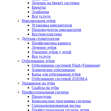
Лечение на брекет системах
Брекеты
Элайнеры
Все услуги
Имплантация зубов
Установка имплантатов
Производители имплантатов
Костная пластика
Детская стоматология
Профилактика кариеса
Лечение зубов
Удаление зубов у детей
Все услуги
Отбеливание зубов
Отбеливание системой Flash (Германия)
Химическое отбеливание
Капы для отбеливания зубов
Отбеливание системой ZOOM-4
Украшение на зубы
Скайсы на зубы
Профессиональная гигиена
Процедуры
Комплексные программы гигиены
Специализированная чистка
Профессиональная гигиена детям