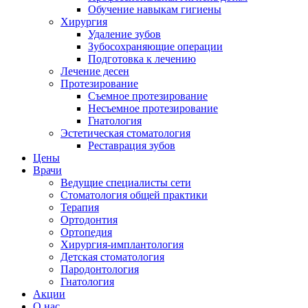
Обучение навыкам гигиены
Хирургия
Удаление зубов
Зубосохраняющие операции
Подготовка к лечению
Лечение десен
Протезирование
Съемное протезирование
Несъемное протезирование
Гнатология
Эстетическая стоматология
Реставрация зубов
Цены
Врачи
Ведущие специалисты сети
Стоматология общей практики
Терапия
Ортодонтия
Ортопедия
Хирургия-имплантология
Детская стоматология
Пародонтология
Гнатология
Акции
О нас