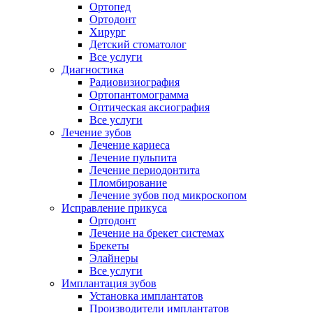
Ортопед
Ортодонт
Хирург
Детский стоматолог
Все услуги
Диагностика
Радиовизиография
Ортопантомограмма
Оптическая аксиография
Все услуги
Лечение зубов
Лечение кариеса
Лечение пульпита
Лечение периодонтита
Пломбирование
Лечение зубов под микроскопом
Исправление прикуса
Ортодонт
Лечение на брекет системах
Брекеты
Элайнеры
Все услуги
Имплантация зубов
Установка имплантатов
Производители имплантатов