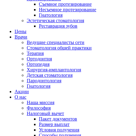
Съемное протезирование
Несъемное протезирование
Гнатология
Эстетическая стоматология
Реставрация зубов
Цены
Врачи
Ведущие специалисты сети
Стоматология общей практики
Терапия
Ортодонтия
Ортопедия
Хирургия-имплантология
Детская стоматология
Пародонтология
Гнатология
Акции
О нас
Наша миссия
Философия
Налоговый вычет
Пакет документов
Размер выплат
Условия получения
Способы получения