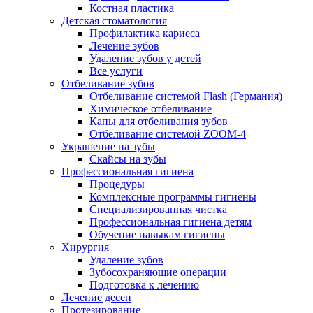
Костная пластика
Детская стоматология
Профилактика кариеса
Лечение зубов
Удаление зубов у детей
Все услуги
Отбеливание зубов
Отбеливание системой Flash (Германия)
Химическое отбеливание
Капы для отбеливания зубов
Отбеливание системой ZOOM-4
Украшение на зубы
Скайсы на зубы
Профессиональная гигиена
Процедуры
Комплексные программы гигиены
Специализированная чистка
Профессиональная гигиена детям
Обучение навыкам гигиены
Хирургия
Удаление зубов
Зубосохраняющие операции
Подготовка к лечению
Лечение десен
Протезирование