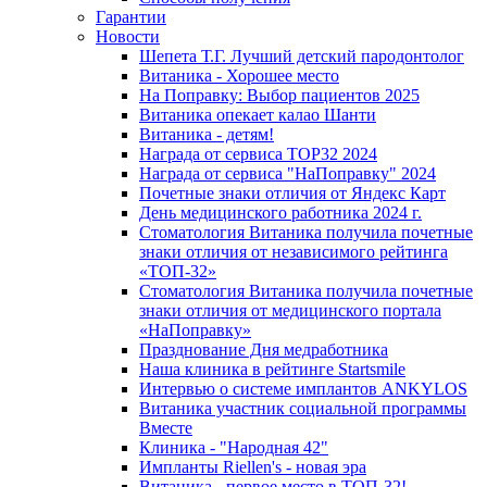
Гарантии
Новости
Шепета Т.Г. Лучший детский пародонтолог
Витаника - Хорошее место
На Поправку: Выбор пациентов 2025
Витаника опекает калао Шанти
Витаника - детям!
Награда от сервиса TOP32 2024
Награда от сервиса "НаПоправку" 2024
Почетные знаки отличия от Яндекс Карт
День медицинского работника 2024 г.
Стоматология Витаника получила почетные
знаки отличия от независимого рейтинга
«ТОП-32»
Стоматология Витаника получила почетные
знаки отличия от медицинского портала
«НаПоправку»
Празднование Дня медработника
Наша клиника в рейтинге Startsmile
Интервью о системе имплантов ANKYLOS
Витаника участник социальной программы
Вместе
Клиника - "Народная 42"
Импланты Riellen's - новая эра
Витаника - первое место в ТОП-32!