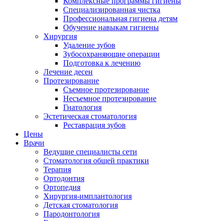
Комплексные программы гигиены
Специализированная чистка
Профессиональная гигиена детям
Обучение навыкам гигиены
Хирургия
Удаление зубов
Зубосохраняющие операции
Подготовка к лечению
Лечение десен
Протезирование
Съемное протезирование
Несъемное протезирование
Гнатология
Эстетическая стоматология
Реставрация зубов
Цены
Врачи
Ведущие специалисты сети
Стоматология общей практики
Терапия
Ортодонтия
Ортопедия
Хирургия-имплантология
Детская стоматология
Пародонтология