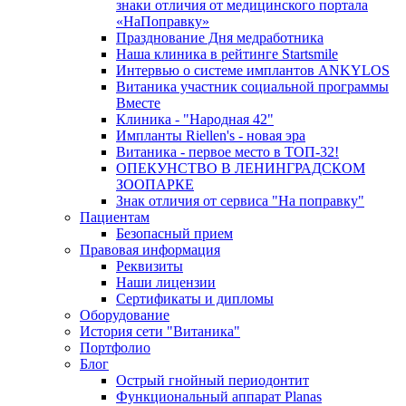
знаки отличия от медицинского портала
«НаПоправку»
Празднование Дня медработника
Наша клиника в рейтинге Startsmile
Интервью о системе имплантов ANKYLOS
Витаника участник социальной программы
Вместе
Клиника - "Народная 42"
Импланты Riellen's - новая эра
Витаника - первое место в ТОП-32!
ОПЕКУНСТВО В ЛЕНИНГРАДСКОМ
ЗООПАРКЕ
Знак отличия от сервиса "На поправку"
Пациентам
Безопасный прием
Правовая информация
Реквизиты
Наши лицензии
Сертификаты и дипломы
Оборудование
История сети "Витаника"
Портфолио
Блог
Острый гнойный периодонтит
Функциональный аппарат Planas