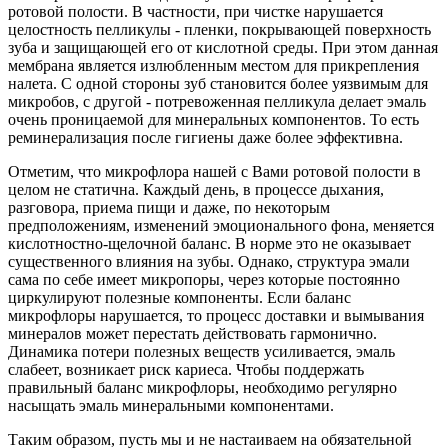
ротовой полости. В частности, при чистке нарушается
целостность пелликулы - пленки, покрывающей поверхность
зуба и защищающей его от кислотной среды. При этом данная
мембрана является излюбленным местом для прикрепления
налета. С одной стороны зуб становится более уязвимым для
микробов, с другой - потревоженная пелликула делает эмаль
очень проницаемой для минеральных компонентов. То есть
реминерализация после гигиены даже более эффективна.
Отметим, что микрофлора нашей с Вами ротовой полости в
целом не статична. Каждый день, в процессе дыхания,
разговора, приема пищи и даже, по некоторым
предположениям, изменений эмоционального фона, меняется
кислотностно-щелочной баланс. В норме это не оказывает
существенного влияния на зубы. Однако, структура эмали
сама по себе имеет микропоры, через которые постоянно
циркулируют полезные компоненты. Если баланс
микрофлоры нарушается, то процесс доставки и вымывания
минералов может перестать действовать гармонично.
Динамика потери полезных веществ усиливается, эмаль
слабеет, возникает риск кариеса. Чтобы поддержать
правильный баланс микрофлоры, необходимо регулярно
насыщать эмаль минеральными компонентами.
Таким образом, пусть мы и не настаиваем на обязательной