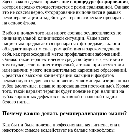
Здесь важно сделать примечание о
процедуре фторирования
,
которая нередко отождествляется с реминерализацией. Однако
это не совсем верно. Фторирование выполняется в рамках
реминерализации и задействует терапевтические препараты
на основе фтора.
Выбор в пользу того или иного состава осуществляется по
индивидуальной клинической ситуации. Чаще всего
пациентам предлагаются препараты с фторидами, т.к. они
обладают широким спектром действия и зарекомендовали
себя, как превосходный метод профилактики заболеваний.
Однако такое терапевтическое средство будет эффективно в
том случае, если пациент взрослый, а также при отсутствии
или наличии у него незначительных кариозных образований.
Средства с высокой концентраций кальция и фосфатов
рекомендуются для восстановления маломинерализированных
зубов (молочные, недавно прорезавшиеся постоянные). Кроме
того, такой вариант терапии будет полезнее при наличии на
зубах кариозных дефектов в активной начальной стадии
белого пятна.
Почему важно делать реминерализацию эмали?
Как бы ни была полезна профессиональная гигиена, она в
некотором смысле воздействует на баланс микрофлоры