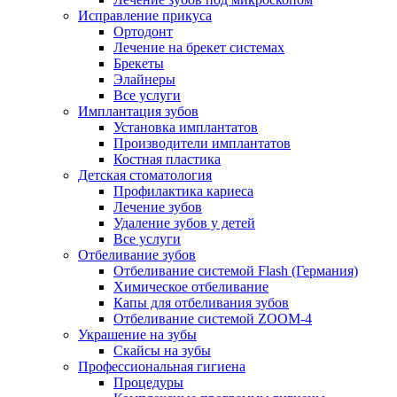
Исправление прикуса
Ортодонт
Лечение на брекет системах
Брекеты
Элайнеры
Все услуги
Имплантация зубов
Установка имплантатов
Производители имплантатов
Костная пластика
Детская стоматология
Профилактика кариеса
Лечение зубов
Удаление зубов у детей
Все услуги
Отбеливание зубов
Отбеливание системой Flash (Германия)
Химическое отбеливание
Капы для отбеливания зубов
Отбеливание системой ZOOM-4
Украшение на зубы
Скайсы на зубы
Профессиональная гигиена
Процедуры