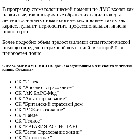
В программу стоматологической помощи по ДМС входят как
первичные, так и вторичные обращения пациентов для
лечения основных стоматологических проблем таких как –
клиники
кариес, пульпит, периодонтит, профессиональная гигиена
полости рта.
Более подробно объем предоставляемой стоматологической
помощи определен страховой компанией, в которой был
приобретен полис.
СТРАХОВЫЕ КОМПАНИИ ПО ДМС с обслуживанием в сети стоматологических
клиник «Витаника»:
СК "21 век"
СК "Абсолют-страхование"
СК "АК БАРС-Мед"
СК "Альфастрахование"
СК "Британский страховой дом"
СК "ВСК-страхование"
СК "Гайде"
СК "Гелиос"
СК "ЕВРАЗИЯ АССИСТАНС"
СК "Зетта Страхование жизни"
СК "Ингосстрах"