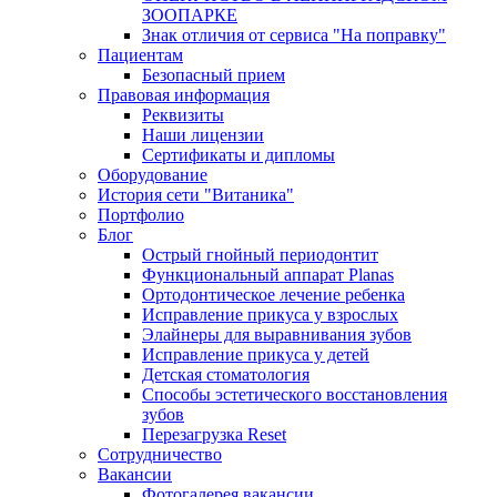
ЗООПАРКЕ
Знак отличия от сервиса "На поправку"
Пациентам
Безопасный прием
Правовая информация
Реквизиты
Наши лицензии
Сертификаты и дипломы
Оборудование
История сети "Витаника"
Портфолио
Блог
Острый гнойный периодонтит
Функциональный аппарат Planas
Ортодонтическое лечение ребенка
Исправление прикуса у взрослых
Элайнеры для выравнивания зубов
Исправление прикуса у детей
Детская стоматология
Способы эстетического восстановления
зубов
Перезагрузка Reset
Сотрудничество
Вакансии
Фотогалерея вакансии