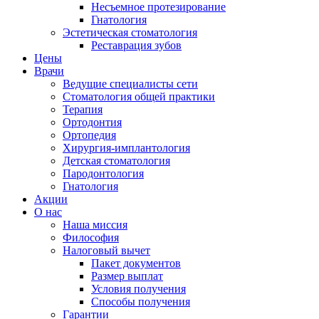
Несъемное протезирование
Гнатология
Эстетическая стоматология
Реставрация зубов
Цены
Врачи
Ведущие специалисты сети
Стоматология общей практики
Терапия
Ортодонтия
Ортопедия
Хирургия-имплантология
Детская стоматология
Пародонтология
Гнатология
Акции
О нас
Наша миссия
Философия
Налоговый вычет
Пакет документов
Размер выплат
Условия получения
Способы получения
Гарантии