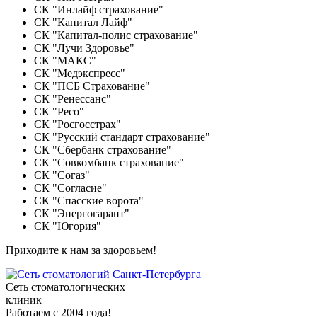
СК "Инлайф страхование"
СК "Капитал Лайф"
СК "Капитал-полис страхование"
СК "Лучи Здоровье"
СК "МАКС"
СК "Медэкспресс"
СК "ПСБ Страхование"
СК "Ренессанс"
СК "Ресо"
СК "Росгосстрах"
СК "Русский стандарт страхование"
СК "Сбербанк страхование"
СК "Совкомбанк страхование"
СК "Согаз"
СК "Согласие"
СК "Спасские ворота"
СК "Энергогарант"
СК "Югория"
Приходите к нам за здоровьем!
Сеть стоматологических
клиник
Работаем с 2004 года!