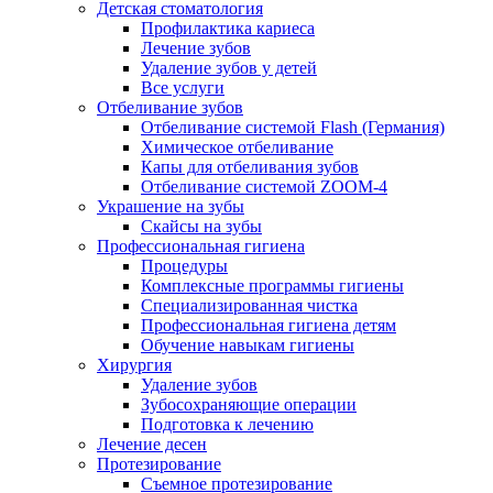
Детская стоматология
Профилактика кариеса
Лечение зубов
Удаление зубов у детей
Все услуги
Отбеливание зубов
Отбеливание системой Flash (Германия)
Химическое отбеливание
Капы для отбеливания зубов
Отбеливание системой ZOOM-4
Украшение на зубы
Скайсы на зубы
Профессиональная гигиена
Процедуры
Комплексные программы гигиены
Специализированная чистка
Профессиональная гигиена детям
Обучение навыкам гигиены
Хирургия
Удаление зубов
Зубосохраняющие операции
Подготовка к лечению
Лечение десен
Протезирование
Съемное протезирование