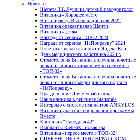
Новости
Шепета Т.Г. Лучший детский пародонтолог
Витаника - Хорошее место
На Поправку: Выбор пациентов 2025
Витаника опекает калао Шанти
Витаника - детям!
Награда от сервиса TOP32 2024
Награда от сервиса "НаПоправку" 2024
Почетные знаки отличия от Яндекс Карт
День медицинского работника 2024 г.
Стоматология Витаника получила почетные
знаки отличия от независимого рейтинга
«ТОП-32»
Стоматология Витаника получила почетные
знаки отличия от медицинского портала
«НаПоправку»
Празднование Дня медработника
Наша клиника в рейтинге Startsmile
Интервью о системе имплантов ANKYLOS
Витаника участник социальной программы
Вместе
Клиника - "Народная 42"
Импланты Riellen's - новая эра
Витаника - первое место в ТОП-32!
ОПЕКУНСТВО В ЛЕНИНГРАДСКОМ