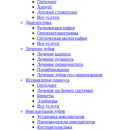
Ортодонт
Хирург
Детский стоматолог
Все услуги
Диагностика
Радиовизиография
Ортопантомограмма
Оптическая аксиография
Все услуги
Лечение зубов
Лечение кариеса
Лечение пульпита
Лечение периодонтита
Пломбирование
Лечение зубов под микроскопом
Исправление прикуса
Ортодонт
Лечение на брекет системах
Брекеты
Элайнеры
Все услуги
Имплантация зубов
Установка имплантатов
Производители имплантатов
Костная пластика