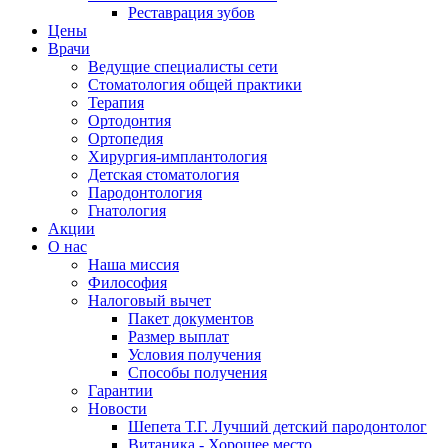
Реставрация зубов
Цены
Врачи
Ведущие специалисты сети
Стоматология общей практики
Терапия
Ортодонтия
Ортопедия
Хирургия-имплантология
Детская стоматология
Пародонтология
Гнатология
Акции
О нас
Наша миссия
Философия
Налоговый вычет
Пакет документов
Размер выплат
Условия получения
Способы получения
Гарантии
Новости
Шепета Т.Г. Лучший детский пародонтолог
Витаника - Хорошее место