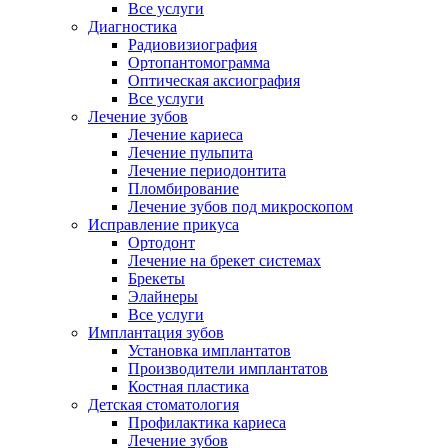
Все услуги
Диагностика
Радиовизиография
Ортопантомограмма
Оптическая аксиография
Все услуги
Лечение зубов
Лечение кариеса
Лечение пульпита
Лечение периодонтита
Пломбирование
Лечение зубов под микроскопом
Исправление прикуса
Ортодонт
Лечение на брекет системах
Брекеты
Элайнеры
Все услуги
Имплантация зубов
Установка имплантатов
Производители имплантатов
Костная пластика
Детская стоматология
Профилактика кариеса
Лечение зубов