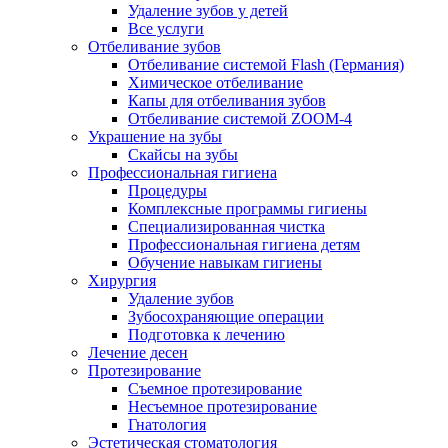
Удаление зубов у детей
Все услуги
Отбеливание зубов
Отбеливание системой Flash (Германия)
Химическое отбеливание
Капы для отбеливания зубов
Отбеливание системой ZOOM-4
Украшение на зубы
Скайсы на зубы
Профессиональная гигиена
Процедуры
Комплексные программы гигиены
Специализированная чистка
Профессиональная гигиена детям
Обучение навыкам гигиены
Хирургия
Удаление зубов
Зубосохраняющие операции
Подготовка к лечению
Лечение десен
Протезирование
Съемное протезирование
Несъемное протезирование
Гнатология
Эстетическая стоматология