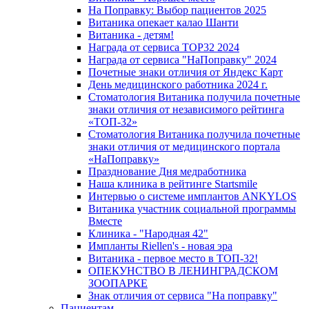
На Поправку: Выбор пациентов 2025
Витаника опекает калао Шанти
Витаника - детям!
Награда от сервиса TOP32 2024
Награда от сервиса "НаПоправку" 2024
Почетные знаки отличия от Яндекс Карт
День медицинского работника 2024 г.
Стоматология Витаника получила почетные
знаки отличия от независимого рейтинга
«ТОП-32»
Стоматология Витаника получила почетные
знаки отличия от медицинского портала
«НаПоправку»
Празднование Дня медработника
Наша клиника в рейтинге Startsmile
Интервью о системе имплантов ANKYLOS
Витаника участник социальной программы
Вместе
Клиника - "Народная 42"
Импланты Riellen's - новая эра
Витаника - первое место в ТОП-32!
ОПЕКУНСТВО В ЛЕНИНГРАДСКОМ
ЗООПАРКЕ
Знак отличия от сервиса "На поправку"
Пациентам