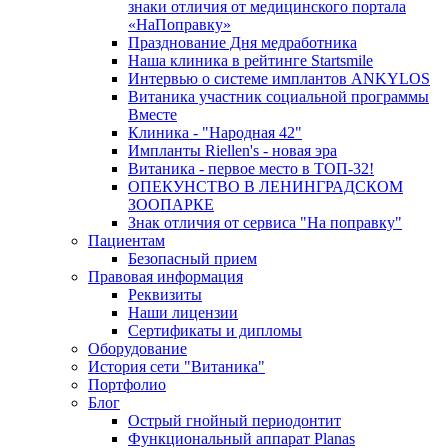
знаки отличия от медицинского портала
«НаПоправку»
Празднование Дня медработника
Наша клиника в рейтинге Startsmile
Интервью о системе имплантов ANKYLOS
Витаника участник социальной программы
Вместе
Клиника - "Народная 42"
Импланты Riellen's - новая эра
Витаника - первое место в ТОП-32!
ОПЕКУНСТВО В ЛЕНИНГРАДСКОМ
ЗООПАРКЕ
Знак отличия от сервиса "На поправку"
Пациентам
Безопасный прием
Правовая информация
Реквизиты
Наши лицензии
Сертификаты и дипломы
Оборудование
История сети "Витаника"
Портфолио
Блог
Острый гнойный периодонтит
Функциональный аппарат Planas