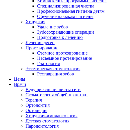
Комплексные программы гигиены
Специализированная чистка
Профессиональная гигиена детям
Обучение навыкам гигиены
Хирургия
Удаление зубов
Зубосохраняющие операции
Подготовка к лечению
Лечение десен
Протезирование
Съемное протезирование
Несъемное протезирование
Гнатология
Эстетическая стоматология
Реставрация зубов
Цены
Врачи
Ведущие специалисты сети
Стоматология общей практики
Терапия
Ортодонтия
Ортопедия
Хирургия-имплантология
Детская стоматология
Пародонтология