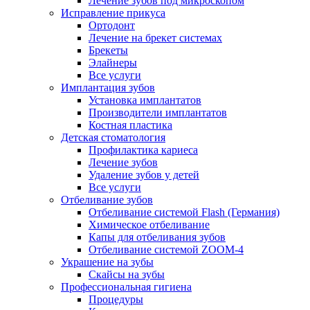
Лечение зубов под микроскопом
Исправление прикуса
Ортодонт
Лечение на брекет системах
Брекеты
Элайнеры
Все услуги
Имплантация зубов
Установка имплантатов
Производители имплантатов
Костная пластика
Детская стоматология
Профилактика кариеса
Лечение зубов
Удаление зубов у детей
Все услуги
Отбеливание зубов
Отбеливание системой Flash (Германия)
Химическое отбеливание
Капы для отбеливания зубов
Отбеливание системой ZOOM-4
Украшение на зубы
Скайсы на зубы
Профессиональная гигиена
Процедуры