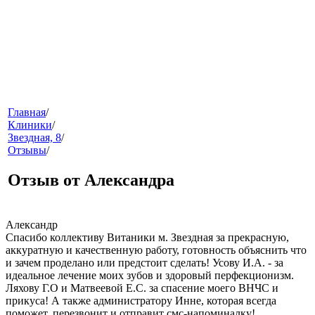
меню
Главная
/
Клиники
/
Звездная, 8
/
Отзывы
/
Отзыв от Александра
Александр
Спасибо коллективу Витаники м. Звездная за прекрасную,
аккуратную и качественную работу, готовность объяснить что
и зачем проделано или предстоит сделать! Усову И.А. - за
идеальное лечение моих зубов и здоровый перфекционизм.
Ляхову Г.О и Матвеевой Е.С. за спасение моего ВНЧС и
звонок
прикуса! А также администратору Инне, которая всегда
поможет, перезвонит и отправит смс-напоминалку!