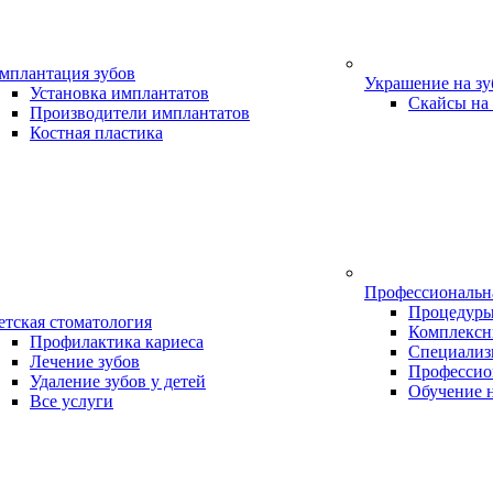
мплантация зубов
Украшение на з
Установка имплантатов
Скайсы на
Производители имплантатов
Костная пластика
Профессиональн
Процедур
етская стоматология
Комплексн
Профилактика кариеса
Специализ
Лечение зубов
Профессио
Удаление зубов у детей
Обучение 
Все услуги