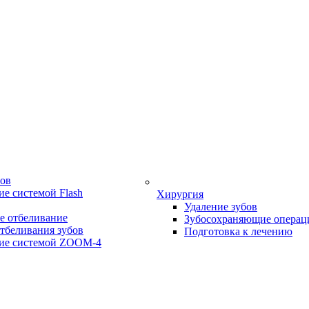
бов
е системой Flash
Хирургия
Удаление зубов
е отбеливание
Зубосохраняющие операц
тбеливания зубов
Подготовка к лечению
ие системой ZOOM-4