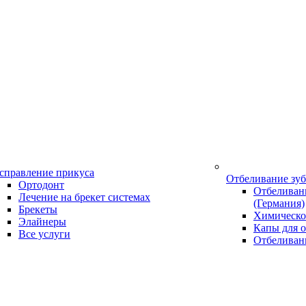
справление прикуса
Отбеливание зу
Ортодонт
Отбеливани
Лечение на брекет системах
(Германия)
Брекеты
Химическо
Элайнеры
Капы для о
Все услуги
Отбеливан