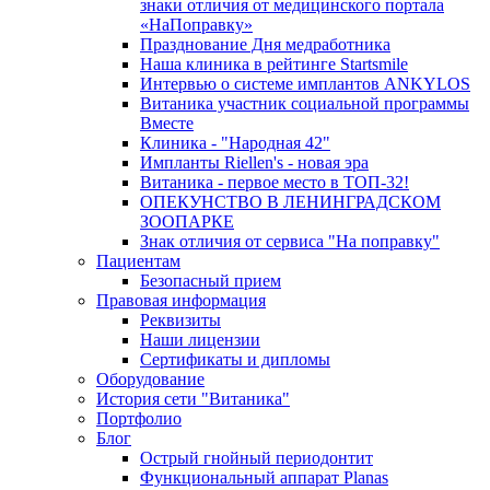
знаки отличия от медицинского портала
«НаПоправку»
Празднование Дня медработника
Наша клиника в рейтинге Startsmile
Интервью о системе имплантов ANKYLOS
Витаника участник социальной программы
Вместе
Клиника - "Народная 42"
Импланты Riellen's - новая эра
Витаника - первое место в ТОП-32!
ОПЕКУНСТВО В ЛЕНИНГРАДСКОМ
ЗООПАРКЕ
Знак отличия от сервиса "На поправку"
Пациентам
Безопасный прием
Правовая информация
Реквизиты
Наши лицензии
Сертификаты и дипломы
Оборудование
История сети "Витаника"
Портфолио
Блог
Острый гнойный периодонтит
Функциональный аппарат Planas