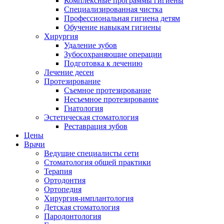
Комплексные программы гигиены
Специализированная чистка
Профессиональная гигиена детям
Обучение навыкам гигиены
Хирургия
Удаление зубов
Зубосохраняющие операции
Подготовка к лечению
Лечение десен
Протезирование
Съемное протезирование
Несъемное протезирование
Гнатология
Эстетическая стоматология
Реставрация зубов
Цены
Врачи
Ведущие специалисты сети
Стоматология общей практики
Терапия
Ортодонтия
Ортопедия
Хирургия-имплантология
Детская стоматология
Пародонтология