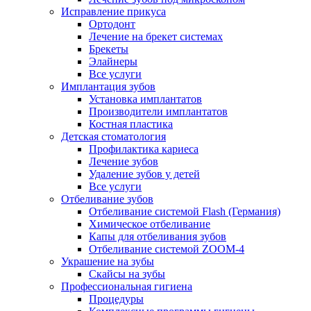
Исправление прикуса
Ортодонт
Лечение на брекет системах
Брекеты
Элайнеры
Все услуги
Имплантация зубов
Установка имплантатов
Производители имплантатов
Костная пластика
Детская стоматология
Профилактика кариеса
Лечение зубов
Удаление зубов у детей
Все услуги
Отбеливание зубов
Отбеливание системой Flash (Германия)
Химическое отбеливание
Капы для отбеливания зубов
Отбеливание системой ZOOM-4
Украшение на зубы
Скайсы на зубы
Профессиональная гигиена
Процедуры