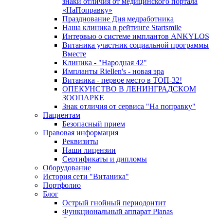
знаки отличия от медицинского портала
«НаПоправку»
Празднование Дня медработника
Наша клиника в рейтинге Startsmile
Интервью о системе имплантов ANKYLOS
Витаника участник социальной программы
Вместе
Клиника - "Народная 42"
Импланты Riellen's - новая эра
Витаника - первое место в ТОП-32!
ОПЕКУНСТВО В ЛЕНИНГРАДСКОМ
ЗООПАРКЕ
Знак отличия от сервиса "На поправку"
Пациентам
Безопасный прием
Правовая информация
Реквизиты
Наши лицензии
Сертификаты и дипломы
Оборудование
История сети "Витаника"
Портфолио
Блог
Острый гнойный периодонтит
Функциональный аппарат Planas