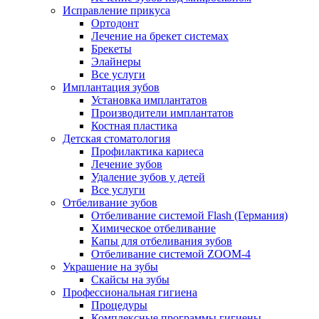
Исправление прикуса
Ортодонт
Лечение на брекет системах
Брекеты
Элайнеры
Все услуги
Имплантация зубов
Установка имплантатов
Производители имплантатов
Костная пластика
Детская стоматология
Профилактика кариеса
Лечение зубов
Удаление зубов у детей
Все услуги
Отбеливание зубов
Отбеливание системой Flash (Германия)
Химическое отбеливание
Капы для отбеливания зубов
Отбеливание системой ZOOM-4
Украшение на зубы
Скайсы на зубы
Профессиональная гигиена
Процедуры
Комплексные программы гигиены