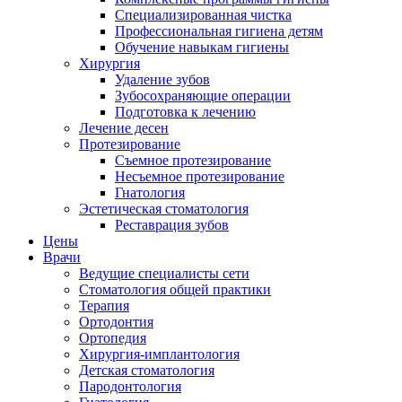
Специализированная чистка
Профессиональная гигиена детям
Обучение навыкам гигиены
Хирургия
Удаление зубов
Зубосохраняющие операции
Подготовка к лечению
Лечение десен
Протезирование
Съемное протезирование
Несъемное протезирование
Гнатология
Эстетическая стоматология
Реставрация зубов
Цены
Врачи
Ведущие специалисты сети
Стоматология общей практики
Терапия
Ортодонтия
Ортопедия
Хирургия-имплантология
Детская стоматология
Пародонтология