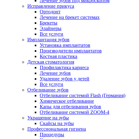
Лечение зубов под микроскопом
Исправление прикуса
Ортодонт
Лечение на брекет системах
Брекеты
Элайнеры
Все услуги
Имплантация зубов
Установка имплантатов
Производители имплантатов
Костная пластика
Детская стоматология
Профилактика кариеса
Лечение зубов
Удаление зубов у детей
Все услуги
Отбеливание зубов
Отбеливание системой Flash (Германия)
Химическое отбеливание
Капы для отбеливания зубов
Отбеливание системой ZOOM-4
Украшение на зубы
Скайсы на зубы
Профессиональная гигиена
Процедуры