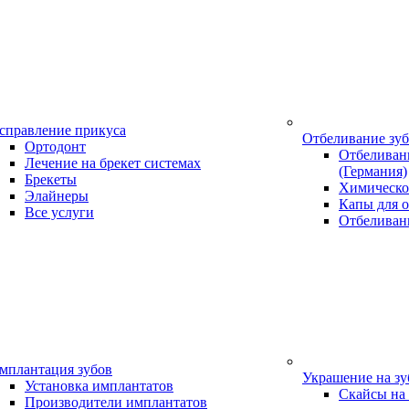
справление прикуса
Отбеливание зу
Ортодонт
Отбеливани
Лечение на брекет системах
(Германия)
Брекеты
Химическо
Элайнеры
Капы для о
Все услуги
Отбеливан
мплантация зубов
Украшение на з
Установка имплантатов
Скайсы на
Производители имплантатов