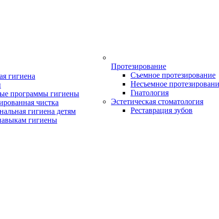
Протезирование
Съемное протезирование
ая гигиена
Несъемное протезирован
ы
Гнатология
ые программы гигиены
Эстетическая стоматология
ированная чистка
Реставрация зубов
нальная гигиена детям
навыкам гигиены