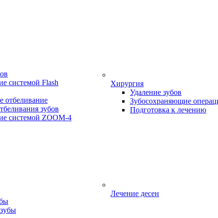
бов
е системой Flash
Хирургия
Удаление зубов
е отбеливание
Зубосохраняющие операц
тбеливания зубов
Подготовка к лечению
ие системой ZOOM-4
Лечение десен
убы
 зубы