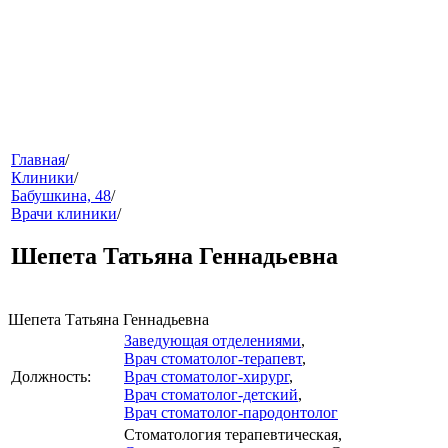
меню
Главная
/
Клиники
/
Бабушкина, 48
/
Врачи клиники
/
Шепета Татьяна Геннадьевна
Шепета Татьяна Геннадьевна
Заведующая отделениями
,
звонок
Врач стоматолог-терапевт
,
Должность:
Врач стоматолог-хирург
,
Врач стоматолог-детский
,
Врач стоматолог-пародонтолог
Стоматология терапевтическая
,