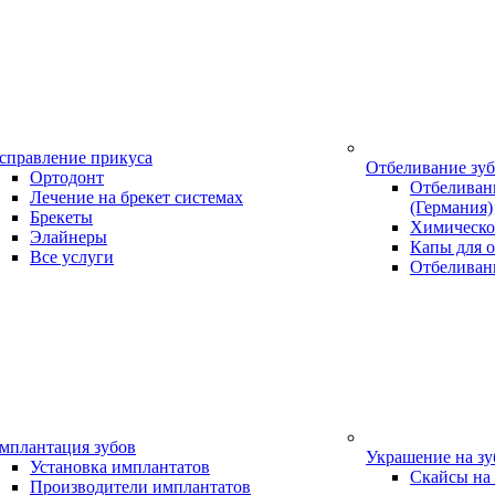
справление прикуса
Отбеливание зу
Ортодонт
Отбеливани
Лечение на брекет системах
(Германия)
Брекеты
Химическо
Элайнеры
Капы для о
Все услуги
Отбеливан
мплантация зубов
Украшение на з
Установка имплантатов
Скайсы на
Производители имплантатов