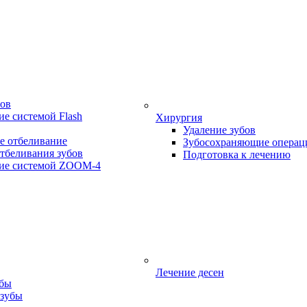
бов
е системой Flash
Хирургия
Удаление зубов
е отбеливание
Зубосохраняющие операц
тбеливания зубов
Подготовка к лечению
ие системой ZOOM-4
Лечение десен
убы
 зубы