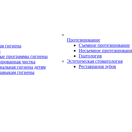
Протезирование
Съемное протезирование
ая гигиена
Несъемное протезирован
ы
Гнатология
ые программы гигиены
Эстетическая стоматология
ированная чистка
Реставрация зубов
нальная гигиена детям
навыкам гигиены